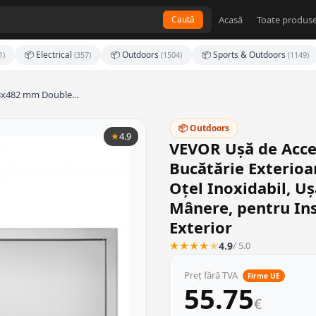
Acasă
Toate produse
Caută
📦 Electrical
📦 Outdoors
📦 Sports & Outdoors
1)
(357)
(1504)
(1149)
63x482 mm Double…
📦 Outdoors
★
4.9
VEVOR Ușă de Acc
Bucătărie Exterioa
Oțel Inoxidabil, Uș
Mânere, pentru Ins
Exterior
★
★
★
★
★
4.9
/ 5.0
Preț fără TVA
Firme UE
55.75
€