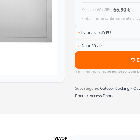
66.90 €
Preț cu TVA (20%):
Prețul final se confirmă pe site-ul 
⚡
Livrare rapidă EU
↩
Retur 30 zile
🛒 
Vei fi redirecționat pe
eur.vevor.com
pe
Subcategorie:
Outdoor Cooking > Out
Doors > Access Doors
VEVOR