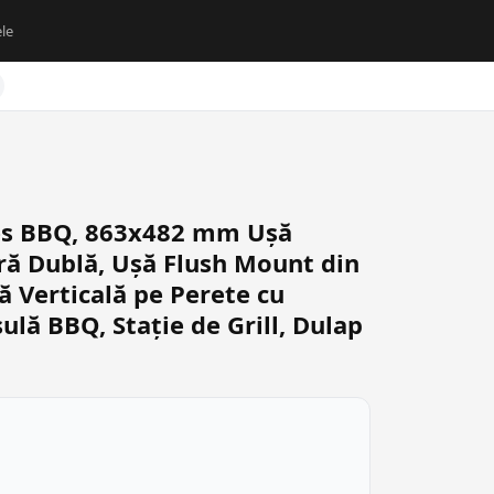
le
es BBQ, 863x482 mm Ușă
ră Dublă, Ușă Flush Mount din
ă Verticală pe Perete cu
ulă BBQ, Stație de Grill, Dulap