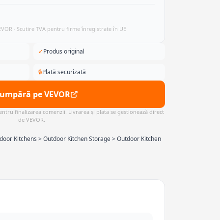
VEVOR · Scutire TVA pentru firme înregistrate în UE
✓
Produs original
🔒
Plată securizată
Cumpără pe VEVOR
ntru finalizarea comenzii. Livrarea și plata se gestionează direct
de VEVOR.
door Kitchens > Outdoor Kitchen Storage > Outdoor Kitchen