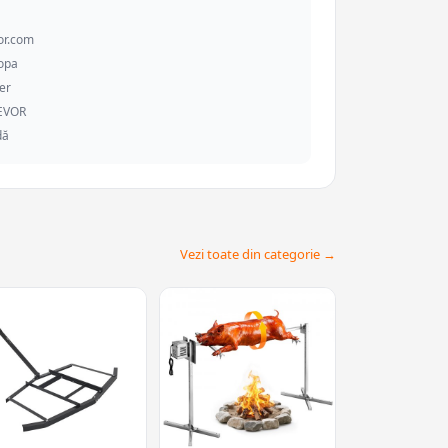
or.com
ropa
er
VEVOR
dă
Vezi toate din categorie →