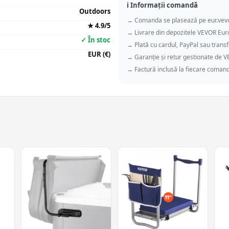
ℹ️ Informații comandă
Outdoors
→ Comanda se plasează pe eur.vev
★ 4.9/5
→ Livrare din depozitele VEVOR Eu
✓ În stoc
→ Plată cu cardul, PayPal sau transf
EUR (€)
→ Garanție și retur gestionate de 
→ Factură inclusă la fiecare coman