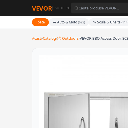
VEVOR
SHOP RO
Toate
🚗 Auto & Moto
🔧 Scule & Unelte
(625)
(114
Acasă
›
Catalog
›
📦 Outdoors
›
VEVOR BBQ Access Door, 8