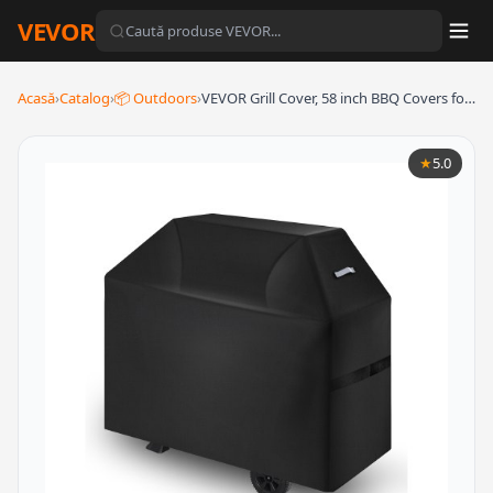
VEVOR
Acasă
›
Catalog
›
📦 Outdoors
›
VEVOR Grill Cover, 58 inch BBQ Covers fo…
★
5.0