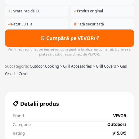
⚡
Livrare rapidă EU
✓
Produs original
↩
Retur 30 zile
🔒
Plată securizată
🛒 Cumpără pe VEVOR
Vei fi redirecționat pe
eur.vevor.com
pentru finalizarea comenzii. Livrarea și
plata se gestionează direct de VEVOR.
Subcategorie:
Outdoor Cooking > Grill Accessories > Grill Covers > Gas
Griddle Cover
📋 Detalii produs
Brand
VEVOR
Categorie
Outdoors
Rating
★ 5.0/5