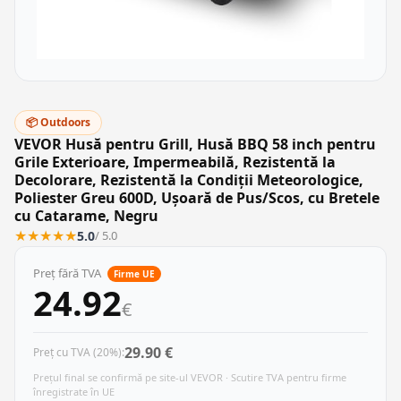
📦 Outdoors
VEVOR Husă pentru Grill, Husă BBQ 58 inch pentru
Grile Exterioare, Impermeabilă, Rezistentă la
Decolorare, Rezistentă la Condiții Meteorologice,
Poliester Greu 600D, Ușoară de Pus/Scos, cu Bretele
cu Catarame, Negru
★
★
★
★
★
5.0
/ 5.0
Preț fără TVA
Firme UE
24.92
€
29.90 €
Preț cu TVA (20%):
Prețul final se confirmă pe site-ul VEVOR · Scutire TVA pentru firme
înregistrate în UE