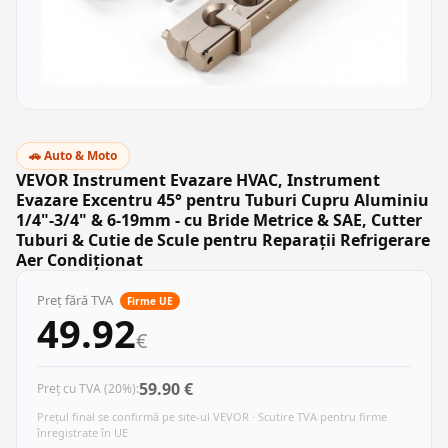
🚗 Auto & Moto
VEVOR Instrument Evazare HVAC, Instrument
Evazare Excentru 45° pentru Tuburi Cupru Aluminiu
1/4"-3/4" & 6-19mm - cu Bride Metrice & SAE, Cutter
Tuburi & Cutie de Scule pentru Reparații Refrigerare
Aer Condiționat
Preț fără TVA
Firme UE
49.92
€
59.90 €
Preț cu TVA (20%):
Prețul final se confirmă pe site-ul VEVOR · Scutire TVA pentru firme
înregistrate în UE