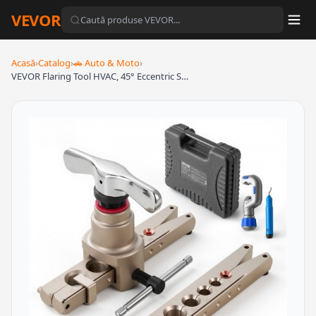
VEVOR
Acasă
›
Catalog
›
🚗 Auto & Moto
›
VEVOR Flaring Tool HVAC, 45° Eccentric S…