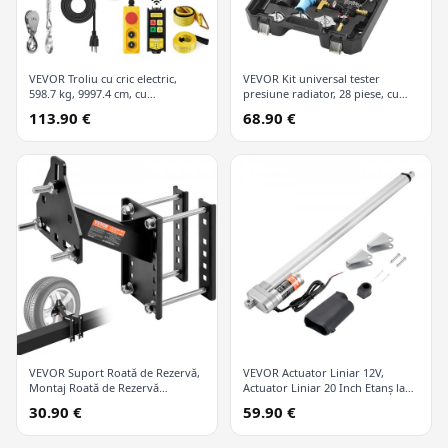
VEVOR Troliu cu cric electric,
VEVOR Kit universal tester
598.7 kg, 9997.4 cm, cu
presiune radiator, 28 piese, cu
telecomandă wireless și 426.7 cm
pompă manuală și capace
113.90 €
68.90 €
cu fir
codificate după culori, kit vid
refill pentru sisteme de răcire
VEVOR Suport Roată de Rezervă,
VEVOR Actuator Liniar 12V,
Montaj Roată de Rezervă
Actuator Liniar 20 Inch Etanș la
Remorcă, Capacitate 72.6 kg,
Apă IP65, 660lbs/3000N 0.19"/s
30.90 €
59.90 €
Accesorii Remorcă Utilitară se
Actuator Mișcare Liniară cu
Potrivește la Majoritatea Roților
Suport Montaj pentru Utilizare în
cu 4 & 5 & 6 & 8 Găuri pe Găuri
Aer Liber