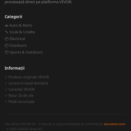
procesează direct pe platforma VEVOR.
Categorii
🚗 Auto & Moto
🔧 Scule & Unelte
📦 Electrical
📦 Outdoors
📦 Sports & Outdoors
Informații
✓ Produse originale VEVOR
✓ Livrare în toată România
✓ Garanție VEVOR
✓ Retur 30 de zile
✓ Plată securizată
Site afiliat VEVOR EU · Prețurile și disponibilitatea se confirmă pe
eur.vevor.com
· © 2026 VEVOR Shop RO