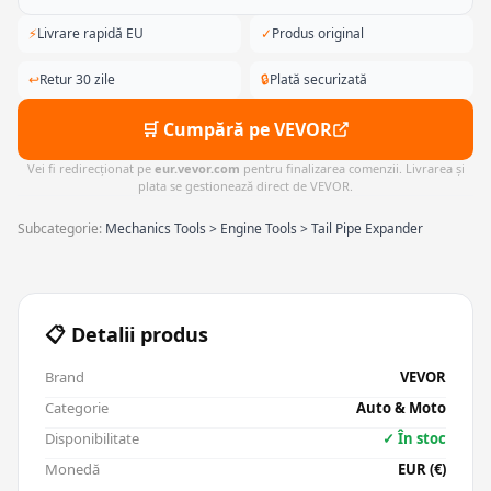
⚡
Livrare rapidă EU
✓
Produs original
↩
Retur 30 zile
🔒
Plată securizată
🛒 Cumpără pe VEVOR
Vei fi redirecționat pe
eur.vevor.com
pentru finalizarea comenzii. Livrarea și
plata se gestionează direct de VEVOR.
Subcategorie:
Mechanics Tools > Engine Tools > Tail Pipe Expander
📋 Detalii produs
Brand
VEVOR
Categorie
Auto & Moto
Disponibilitate
✓ În stoc
Monedă
EUR (€)