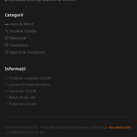
Categorii
🚗 Auto & Moto
🔧 Scule & Unelte
📦 Electrical
📦 Outdoors
📦 Sports & Outdoors
Informații
✓ Produse originale VEVOR
✓ Livrare în toată România
✓ Garanție VEVOR
✓ Retur 30 de zile
✓ Plată securizată
Site afiliat VEVOR EU · Prețurile și disponibilitatea se confirmă pe
eur.vevor.com
· © 2026 VEVOR Shop RO