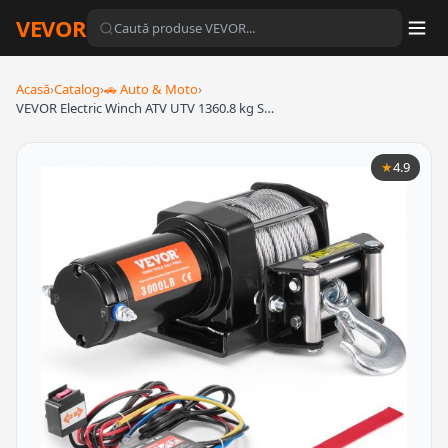
VEVOR
Acasă
›
Catalog
›
🚗 Auto & Moto
›
VEVOR Electric Winch ATV UTV 1360.8 kg S…
★
4.9