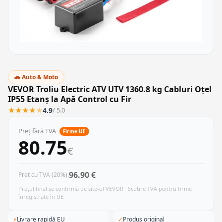
🚗 Auto & Moto
VEVOR Troliu Electric ATV UTV 1360.8 kg Cabluri Oțel
IP55 Etanș la Apă Control cu Fir
★
★
★
★
★
4.9
/ 5.0
Preț fără TVA
Firme UE
80.75
€
96.90 €
Preț cu TVA (20%):
Prețul final se confirmă pe site-ul VEVOR · Scutire TVA pentru firme
înregistrate în UE
⚡
Livrare rapidă EU
✓
Produs original