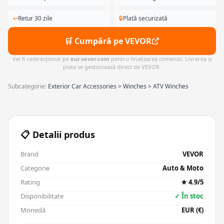
↩
Retur 30 zile
🔒
Plată securizată
🛒 Cumpără pe VEVOR
Vei fi redirecționat pe
eur.vevor.com
pentru finalizarea comenzii. Livrarea și
plata se gestionează direct de VEVOR.
Subcategorie:
Exterior Car Accessories > Winches > ATV Winches
📋 Detalii produs
Brand
VEVOR
Categorie
Auto & Moto
Rating
★ 4.9/5
Disponibilitate
✓ În stoc
Monedă
EUR (€)