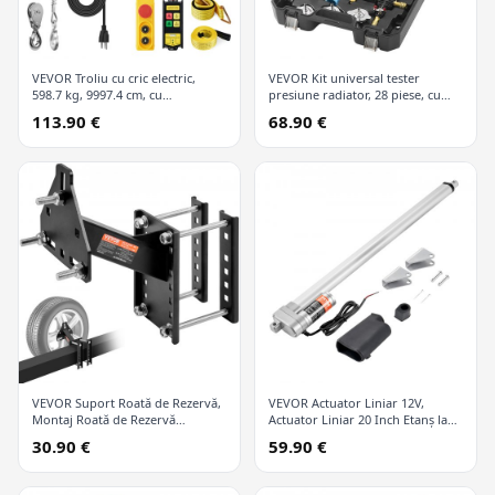
VEVOR Troliu cu cric electric,
VEVOR Kit universal tester
598.7 kg, 9997.4 cm, cu
presiune radiator, 28 piese, cu
telecomandă wireless și 426.7 cm
pompă manuală și capace
113.90 €
68.90 €
cu fir
codificate după culori, kit vid
refill pentru sisteme de răcire
VEVOR Suport Roată de Rezervă,
VEVOR Actuator Liniar 12V,
Montaj Roată de Rezervă
Actuator Liniar 20 Inch Etanș la
Remorcă, Capacitate 72.6 kg,
Apă IP65, 660lbs/3000N 0.19"/s
30.90 €
59.90 €
Accesorii Remorcă Utilitară se
Actuator Mișcare Liniară cu
Potrivește la Majoritatea Roților
Suport Montaj pentru Utilizare în
cu 4 & 5 & 6 & 8 Găuri pe Găuri
Aer Liber