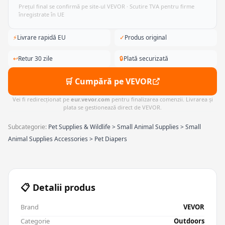
Prețul final se confirmă pe site-ul VEVOR · Scutire TVA pentru firme
înregistrate în UE
⚡
Livrare rapidă EU
✓
Produs original
↩
Retur 30 zile
🔒
Plată securizată
🛒 Cumpără pe VEVOR
Vei fi redirecționat pe
eur.vevor.com
pentru finalizarea comenzii. Livrarea și
plata se gestionează direct de VEVOR.
Subcategorie:
Pet Supplies & Wildlife > Small Animal Supplies > Small
Animal Supplies Accessories > Pet Diapers
📋 Detalii produs
Brand
VEVOR
Categorie
Outdoors