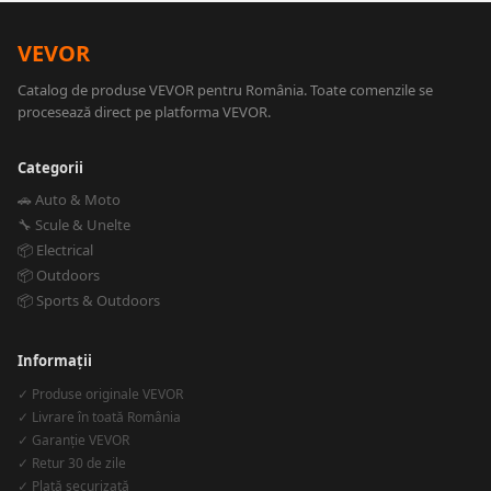
VEVOR
Catalog de produse VEVOR pentru România. Toate comenzile se
procesează direct pe platforma VEVOR.
Categorii
🚗 Auto & Moto
🔧 Scule & Unelte
📦 Electrical
📦 Outdoors
📦 Sports & Outdoors
Informații
✓ Produse originale VEVOR
✓ Livrare în toată România
✓ Garanție VEVOR
✓ Retur 30 de zile
✓ Plată securizată