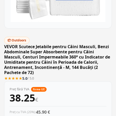
📦 Outdoors
VEVOR Scutece Jetabile pentru Câini Masculi, Benzi
Abdominale Super Absorbente pentru Câini
Masculi, Centuri Impermeabile 360° cu Indicator de
Umiditate pentru Câini în Perioada de Calorii,
Antrenament, Incontinență - M, 144 Bucăți (2
Pachete de 72)
★
★
★
★
★
5.0
/ 5.0
Preț fără TVA
Firme UE
38.25
€
45.90 €
Preț cu TVA (20%):