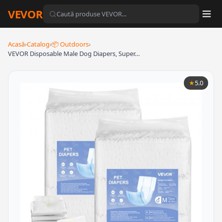
VEVOR
Acasă
›
Catalog
›
📦 Outdoors
›
VEVOR Disposable Male Dog Diapers, Super…
★
5.0