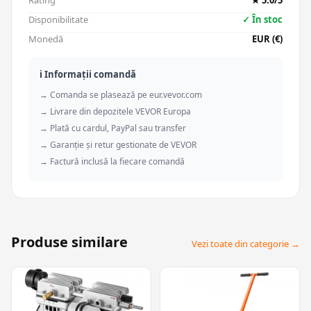
Rating
★ 5.0/5
Disponibilitate
✓ În stoc
Monedă
EUR (€)
ℹ️ Informații comandă
→ Comanda se plasează pe eur.vevor.com
→ Livrare din depozitele VEVOR Europa
→ Plată cu cardul, PayPal sau transfer
→ Garanție și retur gestionate de VEVOR
→ Factură inclusă la fiecare comandă
Produse similare
Vezi toate din categorie →