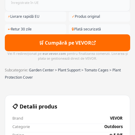
înregistrate în UE
⚡
Livrare rapidă EU
✓
Produs original
↩
Retur 30 zile
🔒
Plată securizată
🛒 Cumpără pe VEVOR
Vei fi redirecționat pe
eur.vevor.com
pentru finalizarea comenzii. Livrarea și
plata se gestionează direct de VEVOR.
Subcategorie:
Garden Center > Plant Support > Tomato Cages > Plant
Protection Cover
📋 Detalii produs
Brand
VEVOR
Categorie
Outdoors