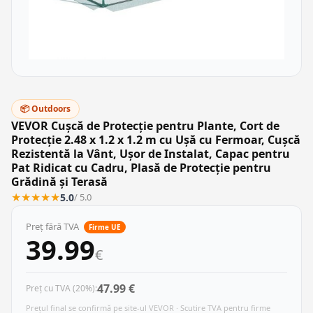
📦 Outdoors
VEVOR Cușcă de Protecție pentru Plante, Cort de
Protecție 2.48 x 1.2 x 1.2 m cu Ușă cu Fermoar, Cușcă
Rezistentă la Vânt, Ușor de Instalat, Capac pentru
Pat Ridicat cu Cadru, Plasă de Protecție pentru
Grădină și Terasă
★
★
★
★
★
5.0
/ 5.0
Preț fără TVA
Firme UE
39.99
€
47.99 €
Preț cu TVA (20%):
Prețul final se confirmă pe site-ul VEVOR · Scutire TVA pentru firme