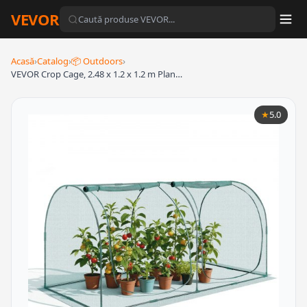
VEVOR
Acasă
›
Catalog
›
📦 Outdoors
›
VEVOR Crop Cage, 2.48 x 1.2 x 1.2 m Plan…
★
5.0