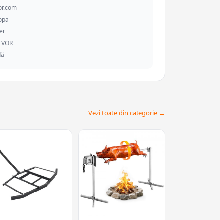
or.com
ropa
er
VEVOR
dă
Vezi toate din categorie →