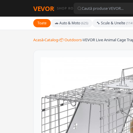
VEVOR
SHOP RO
Toate
🚗 Auto & Moto
🔧 Scule & Unelte
(625)
(114
Acasă
›
Catalog
›
📦 Outdoors
›
VEVOR Live Animal Cage Trap