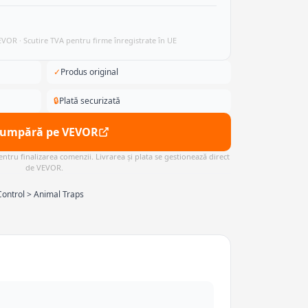
VEVOR · Scutire TVA pentru firme înregistrate în UE
✓
Produs original
🔒
Plată securizată
Cumpără pe VEVOR
ntru finalizarea comenzii. Livrarea și plata se gestionează direct
de VEVOR.
ontrol > Animal Traps