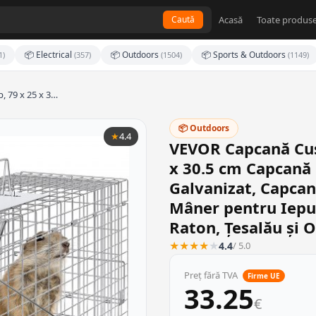
Acasă
Toate produse
Caută
📦 Electrical
📦 Outdoors
📦 Sports & Outdoors
1)
(357)
(1504)
(1149)
, 79 x 25 x 3…
📦 Outdoors
★
4.4
VEVOR Capcană Cușc
x 30.5 cm Capcană 
Galvanizat, Capcan
Mâner pentru Iepuri
Raton, Țesalău și
★
★
★
★
★
4.4
/ 5.0
Preț fără TVA
Firme UE
33.25
€