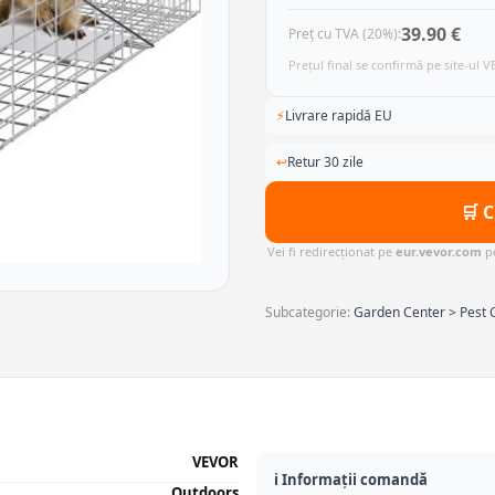
39.90 €
Preț cu TVA (20%):
Prețul final se confirmă pe site-ul 
⚡
Livrare rapidă EU
↩
Retur 30 zile
🛒 
Vei fi redirecționat pe
eur.vevor.com
pe
Subcategorie:
Garden Center > Pest C
VEVOR
ℹ️ Informații comandă
Outdoors