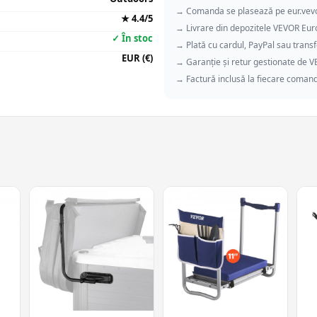
→ Comanda se plasează pe eur.vev
★ 4.4/5
→ Livrare din depozitele VEVOR Eu
✓ În stoc
→ Plată cu cardul, PayPal sau transf
EUR (€)
→ Garanție și retur gestionate de 
→ Factură inclusă la fiecare coman