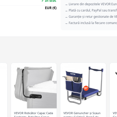
✓ În stoc
→ Livrare din depozitele VEVOR Eu
EUR (€)
→ Plată cu cardul, PayPal sau transf
→ Garanție și retur gestionate de 
→ Factură inclusă la fiecare coman
VEVOR Ridicător Capac Cada
VEVOR Genuncher și Scaun
VE
l
Fierbinte, Ridicător Capac
pentru Grădină, Pernă de
Gr