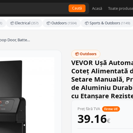
Acasă
Toate produse
Caută
📦 Electrical
📦 Outdoors
📦 Sports & Outdoors
1)
(357)
(1504)
(1149)
oop Door, Batte…
📦 Outdoors
VEVOR Ușă Automat
Coteț Alimentată d
Setare Manuală, Pro
de Aluminiu Durab
cu Etanșare Rezist
Preț fără TVA
Firme UE
39.16
€