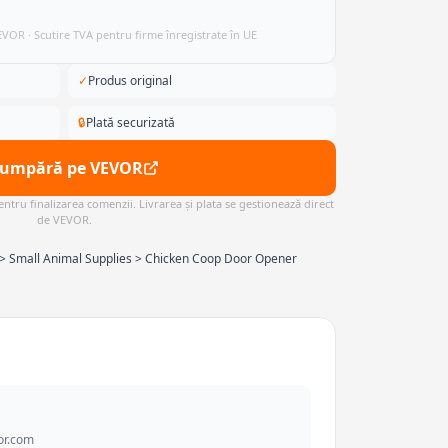
VEVOR · Scutire TVA pentru firme înregistrate în UE
✓
Produs original
🔒
Plată securizată
Cumpără pe VEVOR
ntru finalizarea comenzii. Livrarea și plata se gestionează direct
de VEVOR.
e > Small Animal Supplies > Chicken Coop Door Opener
or.com