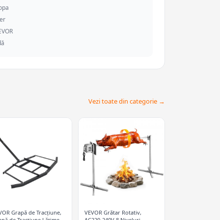
ropa
er
VEVOR
dă
Vezi toate din categorie →
VOR Grapă de Tracțiune,
VEVOR Grătar Rotativ,
apă de Tracțiune Lățime
AC220-240V 8 Niveluri