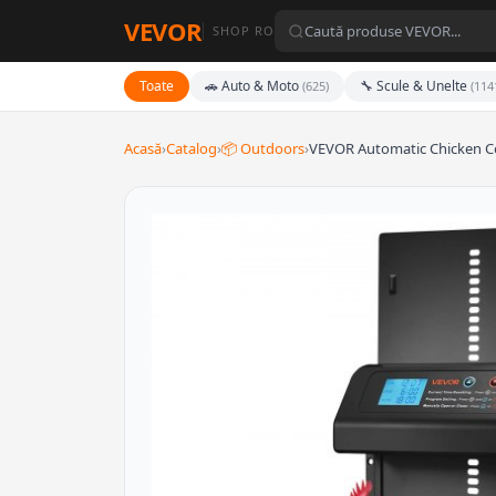
VEVOR
SHOP RO
Toate
🚗 Auto & Moto
🔧 Scule & Unelte
(625)
(114
Acasă
›
Catalog
›
📦 Outdoors
›
VEVOR Automatic Chicken C