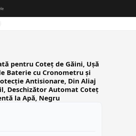
le
ă pentru Coteț de Găini, Ușă
e Baterie cu Cronometru și
tecție Antisionare, Din Aliaj
il, Deschizător Automat Coteț
entă la Apă, Negru