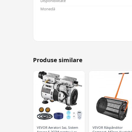
Disponibilitate
Monedă
Produse similare
VEVOR Aeratori Iaz, Sistem
VEVOR Răspânditor
Aerare 5.2CFM pentru Lacuri
Compost, Mâner Ajustabi