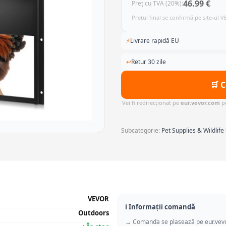
46.99 €
Preț cu TVA (20%):
Prețul final se confirmă pe site-ul 
⚡
Livrare rapidă EU
↩
Retur 30 zile
🛒 
Vei fi redirecționat pe
eur.vevor.com
pe
Subcategorie:
Pet Supplies & Wildlif
VEVOR
ℹ️ Informații comandă
Outdoors
→ Comanda se plasează pe eur.vev