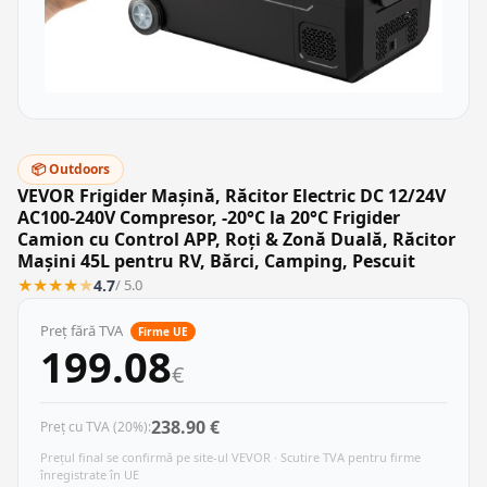
📦 Outdoors
VEVOR Frigider Mașină, Răcitor Electric DC 12/24V
AC100-240V Compresor, -20°C la 20°C Frigider
Camion cu Control APP, Roți & Zonă Duală, Răcitor
Mașini 45L pentru RV, Bărci, Camping, Pescuit
★
★
★
★
★
4.7
/ 5.0
Preț fără TVA
Firme UE
199.08
€
238.90 €
Preț cu TVA (20%):
Prețul final se confirmă pe site-ul VEVOR · Scutire TVA pentru firme
înregistrate în UE