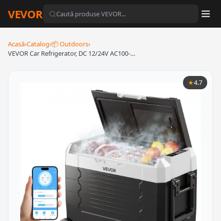
VEVOR
Acasă
›
Catalog
›
📦 Outdoors
›
VEVOR Car Refrigerator, DC 12/24V AC100-…
★
4.7