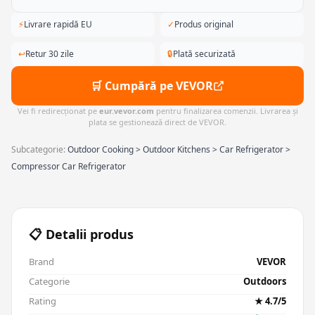
⚡
Livrare rapidă EU
✓
Produs original
↩
Retur 30 zile
🔒
Plată securizată
🛒 Cumpără pe VEVOR
Vei fi redirecționat pe
eur.vevor.com
pentru finalizarea comenzii. Livrarea și
plata se gestionează direct de VEVOR.
Subcategorie:
Outdoor Cooking > Outdoor Kitchens > Car Refrigerator >
Compressor Car Refrigerator
📋 Detalii produs
Brand
VEVOR
Categorie
Outdoors
Rating
★ 4.7/5