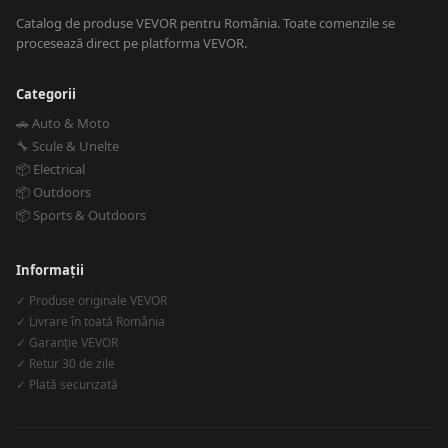
Catalog de produse VEVOR pentru România. Toate comenzile se
procesează direct pe platforma VEVOR.
Categorii
🚗 Auto & Moto
🔧 Scule & Unelte
📦 Electrical
📦 Outdoors
📦 Sports & Outdoors
Informații
✓ Produse originale VEVOR
✓ Livrare în toată România
✓ Garanție VEVOR
✓ Retur 30 de zile
✓ Plată securizată