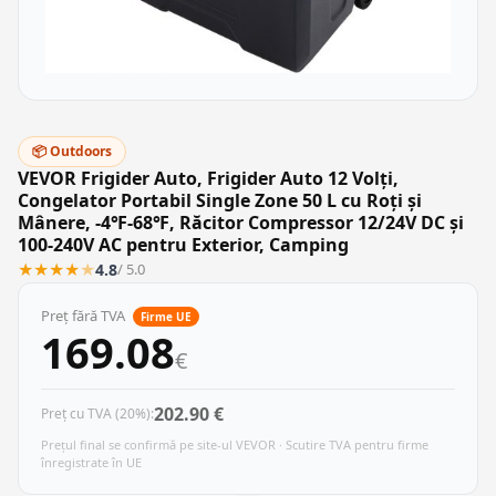
📦 Outdoors
VEVOR Frigider Auto, Frigider Auto 12 Volți,
Congelator Portabil Single Zone 50 L cu Roți și
Mânere, -4℉-68℉, Răcitor Compressor 12/24V DC și
100-240V AC pentru Exterior, Camping
★
★
★
★
★
4.8
/ 5.0
Preț fără TVA
Firme UE
169.08
€
202.90 €
Preț cu TVA (20%):
Prețul final se confirmă pe site-ul VEVOR · Scutire TVA pentru firme
înregistrate în UE