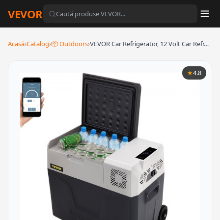
VEVOR
Acasă
›
Catalog
›
📦 Outdoors
›
VEVOR Car Refrigerator, 12 Volt Car Refr…
★
4.8