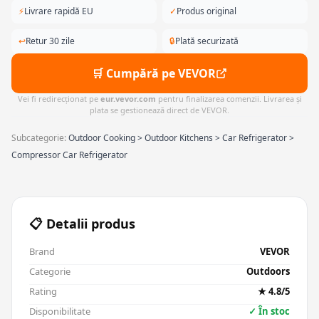
⚡
Livrare rapidă EU
✓
Produs original
↩
Retur 30 zile
🔒
Plată securizată
🛒 Cumpără pe VEVOR
Vei fi redirecționat pe
eur.vevor.com
pentru finalizarea comenzii. Livrarea și
plata se gestionează direct de VEVOR.
Subcategorie:
Outdoor Cooking > Outdoor Kitchens > Car Refrigerator >
Compressor Car Refrigerator
📋 Detalii produs
Brand
VEVOR
Categorie
Outdoors
Rating
★ 4.8/5
Disponibilitate
✓ În stoc