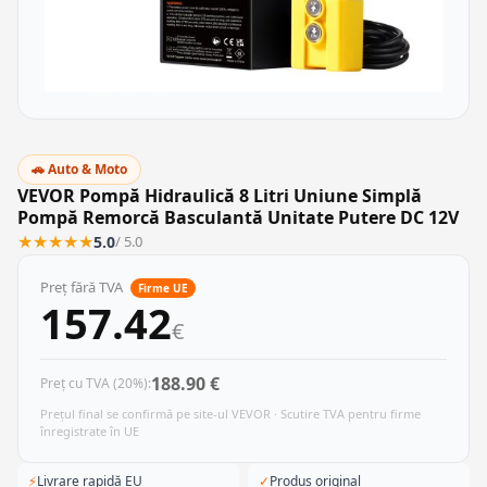
🚗 Auto & Moto
VEVOR Pompă Hidraulică 8 Litri Uniune Simplă
Pompă Remorcă Basculantă Unitate Putere DC 12V
★
★
★
★
★
5.0
/ 5.0
Preț fără TVA
Firme UE
157.42
€
188.90 €
Preț cu TVA (20%):
Prețul final se confirmă pe site-ul VEVOR · Scutire TVA pentru firme
înregistrate în UE
⚡
Livrare rapidă EU
✓
Produs original