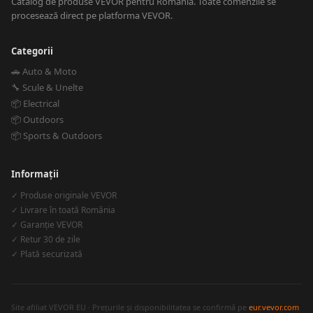
Catalog de produse VEVOR pentru România. Toate comenzile se
procesează direct pe platforma VEVOR.
Categorii
🚗 Auto & Moto
🔧 Scule & Unelte
📦 Electrical
📦 Outdoors
📦 Sports & Outdoors
Informații
✓ Produse originale VEVOR
✓ Livrare în toată România
✓ Garanție VEVOR
✓ Retur 30 de zile
✓ Plată securizată
Site afiliat VEVOR EU · Prețurile și disponibilitatea se confirmă pe
eur.vevor.com