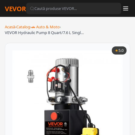
VEVOR
Acasă
›
Catalog
›
🚗 Auto & Moto
›
VEVOR Hydraulic Pump 8 Quart/7.6 L Singl…
★
5.0