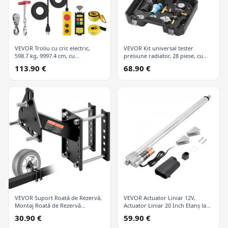
VEVOR Troliu cu cric electric,
VEVOR Kit universal tester
598.7 kg, 9997.4 cm, cu
presiune radiator, 28 piese, cu
telecomandă wireless și 426.7 cm
pompă manuală și capace
113.90 €
68.90 €
cu fir
codificate după culori, kit vid
refill pentru sisteme de răcire
VEVOR Suport Roată de Rezervă,
VEVOR Actuator Liniar 12V,
Montaj Roată de Rezervă
Actuator Liniar 20 Inch Etanș la
Remorcă, Capacitate 72.6 kg,
Apă IP65, 660lbs/3000N 0.19"/s
30.90 €
59.90 €
Accesorii Remorcă Utilitară se
Actuator Mișcare Liniară cu