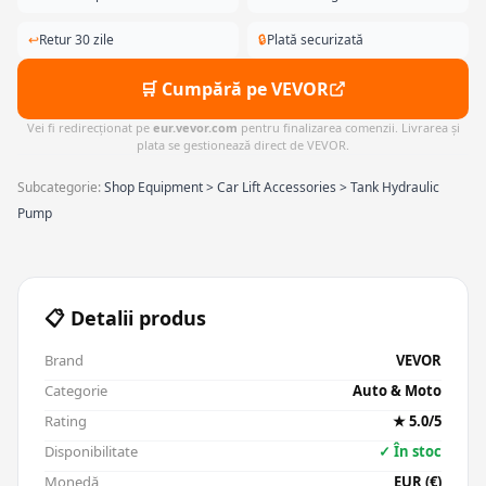
↩
Retur 30 zile
🔒
Plată securizată
🛒 Cumpără pe VEVOR
Vei fi redirecționat pe
eur.vevor.com
pentru finalizarea comenzii. Livrarea și
plata se gestionează direct de VEVOR.
Subcategorie:
Shop Equipment > Car Lift Accessories > Tank Hydraulic
Pump
📋 Detalii produs
Brand
VEVOR
Categorie
Auto & Moto
Rating
★ 5.0/5
Disponibilitate
✓ În stoc
Monedă
EUR (€)