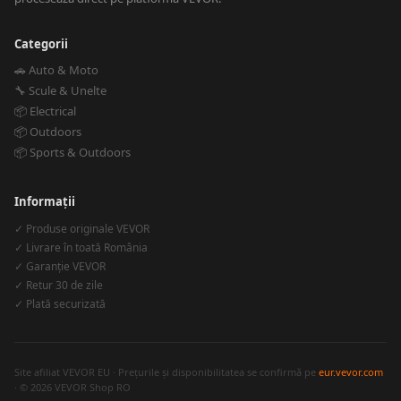
Categorii
🚗 Auto & Moto
🔧 Scule & Unelte
📦 Electrical
📦 Outdoors
📦 Sports & Outdoors
Informații
✓ Produse originale VEVOR
✓ Livrare în toată România
✓ Garanție VEVOR
✓ Retur 30 de zile
✓ Plată securizată
Site afiliat VEVOR EU · Prețurile și disponibilitatea se confirmă pe
eur.vevor.com
· © 2026 VEVOR Shop RO