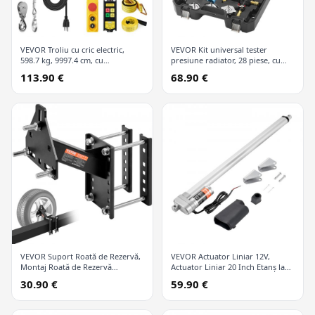
VEVOR Troliu cu cric electric,
VEVOR Kit universal tester
598.7 kg, 9997.4 cm, cu
presiune radiator, 28 piese, cu
telecomandă wireless și 426.7 cm
pompă manuală și capace
113.90 €
68.90 €
cu fir
codificate după culori, kit vid
refill pentru sisteme de răcire
VEVOR Suport Roată de Rezervă,
VEVOR Actuator Liniar 12V,
Montaj Roată de Rezervă
Actuator Liniar 20 Inch Etanș la
Remorcă, Capacitate 72.6 kg,
Apă IP65, 660lbs/3000N 0.19"/s
30.90 €
59.90 €
Accesorii Remorcă Utilitară se
Actuator Mișcare Liniară cu
Potrivește la Majoritatea Roților
Suport Montaj pentru Utilizare în
cu 4 & 5 & 6 & 8 Găuri pe Găuri
Aer Liber