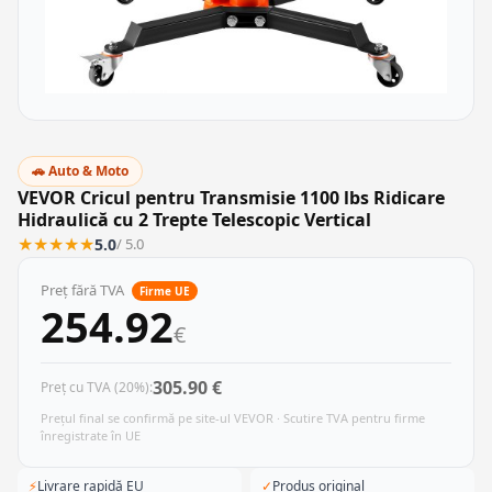
🚗 Auto & Moto
VEVOR Cricul pentru Transmisie 1100 lbs Ridicare
Hidraulică cu 2 Trepte Telescopic Vertical
★
★
★
★
★
5.0
/ 5.0
Preț fără TVA
Firme UE
254.92
€
305.90 €
Preț cu TVA (20%):
Prețul final se confirmă pe site-ul VEVOR · Scutire TVA pentru firme
înregistrate în UE
⚡
Livrare rapidă EU
✓
Produs original