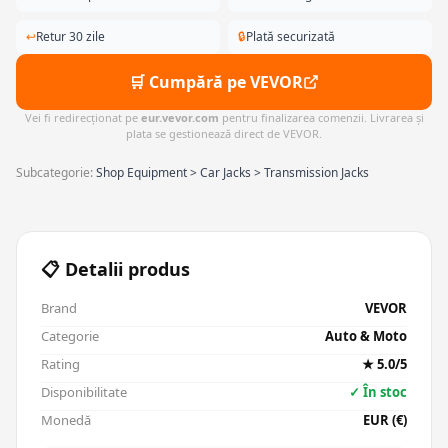
↩
Retur 30 zile
🔒
Plată securizată
🛒 Cumpără pe VEVOR
Vei fi redirecționat pe
eur.vevor.com
pentru finalizarea comenzii. Livrarea și
plata se gestionează direct de VEVOR.
Subcategorie:
Shop Equipment > Car Jacks > Transmission Jacks
📋 Detalii produs
Brand
VEVOR
Categorie
Auto & Moto
Rating
★ 5.0/5
Disponibilitate
✓ În stoc
Monedă
EUR (€)