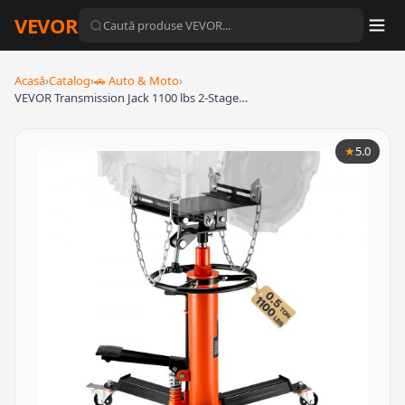
VEVOR
Acasă
›
Catalog
›
🚗 Auto & Moto
›
VEVOR Transmission Jack 1100 lbs 2-Stage…
★
5.0