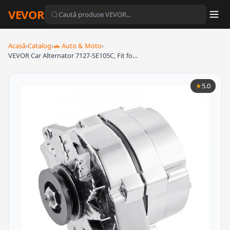
VEVOR
Acasă
›
Catalog
›
🚗 Auto & Moto
›
VEVOR Car Alternator 7127-SE105C, Fit fo…
★
5.0