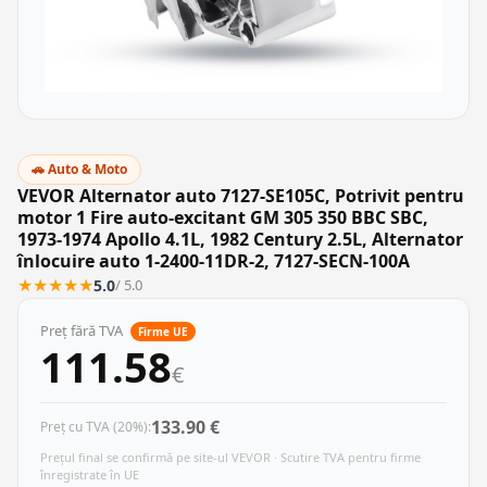
🚗 Auto & Moto
VEVOR Alternator auto 7127-SE105C, Potrivit pentru
motor 1 Fire auto-excitant GM 305 350 BBC SBC,
1973-1974 Apollo 4.1L, 1982 Century 2.5L, Alternator
înlocuire auto 1-2400-11DR-2, 7127-SECN-100A
★
★
★
★
★
5.0
/ 5.0
Preț fără TVA
Firme UE
111.58
€
133.90 €
Preț cu TVA (20%):
Prețul final se confirmă pe site-ul VEVOR · Scutire TVA pentru firme
înregistrate în UE