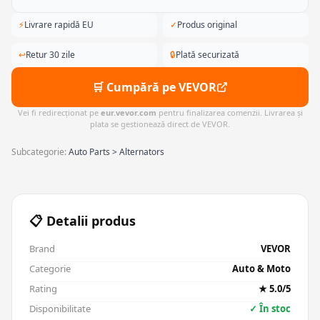
⚡
Livrare rapidă EU
✓
Produs original
↩
Retur 30 zile
🔒
Plată securizată
🛒 Cumpără pe VEVOR
Vei fi redirecționat pe
eur.vevor.com
pentru finalizarea comenzii. Livrarea și
plata se gestionează direct de VEVOR.
Subcategorie:
Auto Parts > Alternators
📋 Detalii produs
Brand
VEVOR
Categorie
Auto & Moto
Rating
★ 5.0/5
Disponibilitate
✓ În stoc