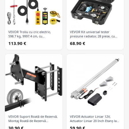
VEVOR Troliu cu cric electric,
VEVOR Kit universal tester
598.7 kg, 9997.4 cm, cu
presiune radiator, 28 piese, cu
telecomandă wireless și 426.7 cm
pompă manuală și capace
113.90 €
68.90 €
cu fir
codificate după culori, kit vid
refill pentru sisteme de răcire
VEVOR Suport Roată de Rezervă,
VEVOR Actuator Liniar 12V,
Montaj Roată de Rezervă
Actuator Liniar 20 Inch Etanș la
Remorcă, Capacitate 72.6 kg,
Apă IP65, 660lbs/3000N 0.19"/s
30.90 €
59.90 €