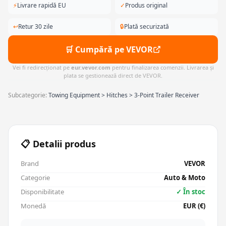
⚡
Livrare rapidă EU
✓
Produs original
↩
Retur 30 zile
🔒
Plată securizată
🛒 Cumpără pe VEVOR
Vei fi redirecționat pe
eur.vevor.com
pentru finalizarea comenzii. Livrarea și
plata se gestionează direct de VEVOR.
Subcategorie:
Towing Equipment > Hitches > 3-Point Trailer Receiver
📋 Detalii produs
Brand
VEVOR
Categorie
Auto & Moto
Disponibilitate
✓ În stoc
Monedă
EUR (€)