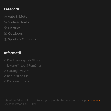
Categorii
🚗 Auto & Moto
🔧 Scule & Unelte
📦 Electrical
📦 Outdoors
📦 Sports & Outdoors
Informații
✓ Produse originale VEVOR
✓ Livrare în toată România
✓ Garanție VEVOR
✓ Retur 30 de zile
✓ Plată securizată
Site afiliat VEVOR EU · Prețurile și disponibilitatea se confirmă pe
eur.vevor.com
· © 2026 VEVOR Shop RO