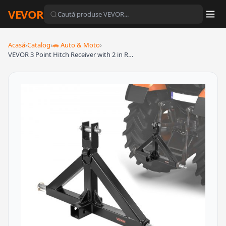
VEVOR
Acasă
›
Catalog
›
🚗 Auto & Moto
›
VEVOR 3 Point Hitch Receiver with 2 in R…