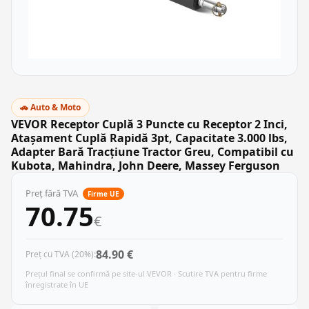
🚗 Auto & Moto
VEVOR Receptor Cuplă 3 Puncte cu Receptor 2 Inci,
Atașament Cuplă Rapidă 3pt, Capacitate 3.000 lbs,
Adapter Bară Tracțiune Tractor Greu, Compatibil cu
Kubota, Mahindra, John Deere, Massey Ferguson
Preț fără TVA
Firme UE
70.75
€
84.90 €
Preț cu TVA (20%):
Prețul final se confirmă pe site-ul VEVOR · Scutire TVA pentru firme
înregistrate în UE