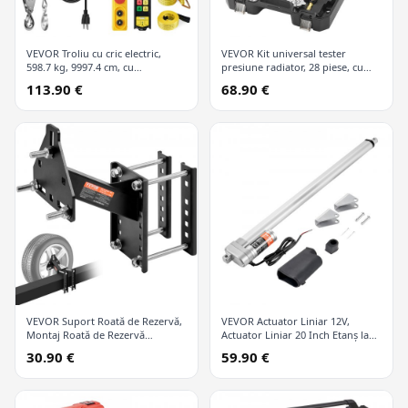
VEVOR Troliu cu cric electric,
VEVOR Kit universal tester
598.7 kg, 9997.4 cm, cu
presiune radiator, 28 piese, cu
telecomandă wireless și 426.7 cm
pompă manuală și capace
113.90 €
68.90 €
cu fir
codificate după culori, kit vid
refill pentru sisteme de răcire
VEVOR Suport Roată de Rezervă,
VEVOR Actuator Liniar 12V,
Montaj Roată de Rezervă
Actuator Liniar 20 Inch Etanș la
Remorcă, Capacitate 72.6 kg,
Apă IP65, 660lbs/3000N 0.19"/s
30.90 €
59.90 €
Accesorii Remorcă Utilitară se
Actuator Mișcare Liniară cu
Potrivește la Majoritatea Roților
Suport Montaj pentru Utilizare în
cu 4 & 5 & 6 & 8 Găuri pe Găuri
Aer Liber
de Șurub 10.2 cm, 10.8 cm, 11.4