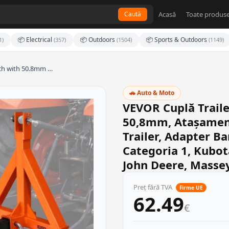
Acasă
Toate produse
Caută
📦 Electrical
📦 Outdoors
📦 Sports & Outdoors
1)
(357)
(1504)
(1149)
tch with 50.8mm …
🚗 Auto & Moto
VEVOR Cuplă Traile
50,8mm, Atașament
Trailer, Adapter B
Categoria 1, Kubot
John Deere, Masse
Preț fără TVA
Firme UE
62.49
€