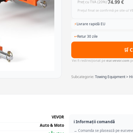
74.99 €
Preț cu TVA (20%):
Prețul final se confirmă pe site-ul 
⚡
Livrare rapidă EU
↩
Retur 30 zile
🛒 
Vei fi redirecționat pe
eur.vevor.com
pe
Subcategorie:
Towing Equipment > Hit
VEVOR
ℹ️ Informații comandă
Auto & Moto
→ Comanda se plasează pe eur.vev