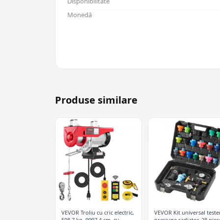
Disponibilitate
Monedă
Produse similare
VEVOR Troliu cu cric electric,
VEVOR Kit universal teste
598.7 kg, 9997.4 cm, cu
presiune radiator, 28 pies