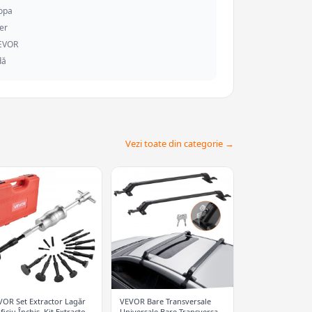
ropa
er
VEVOR
dă
Vezi toate din categorie →
VOR Set Extractor Lagăr
VEVOR Bare Transversale
ficiu Închis, Kit Extractor
Universale Bare Transversale