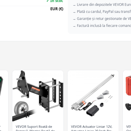
✓ În stoc
→ Livrare din depozitele VEVOR Eu
EUR (€)
→ Plată cu cardul, PayPal sau transf
→ Garanție și retur gestionate de 
→ Factură inclusă la fiecare coman
r
VEVOR Suport Roată de
VEVOR Actuator Liniar 12V,
VE
e,
Rezervă, Montaj Roată de
Actuator Liniar 20 Inch Etanș
Ori