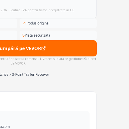
VEVOR · Scutire TVA pentru firme înregistrate în UE
✓
Produs original
🔒
Plată securizată
Cumpără pe VEVOR
ntru finalizarea comenzii. Livrarea și plata se gestionează direct
de VEVOR.
ches > 3-Point Trailer Receiver
or.com