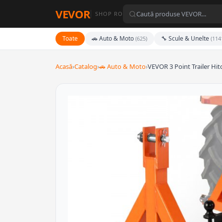
VEVOR
SHOP RO
Toate
🚗 Auto & Moto
🔧 Scule & Unelte
(625)
(114
Acasă
›
Catalog
›
🚗 Auto & Moto
›
VEVOR 3 Point Trailer Hi