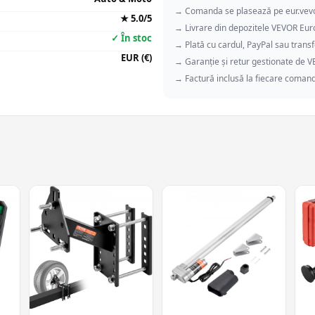
→ Comanda se plasează pe eur.vev
★ 5.0/5
→ Livrare din depozitele VEVOR Eu
✓ În stoc
→ Plată cu cardul, PayPal sau transf
EUR (€)
→ Garanție și retur gestionate de 
→ Factură inclusă la fiecare coman