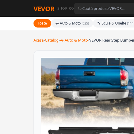
VEVOR
SHOP RO
Toate
🚗 Auto & Moto
🔧 Scule & Unelte
(625)
(114
Acasă
›
Catalog
›
🚗 Auto & Moto
›
VEVOR Rear Step Bumper,