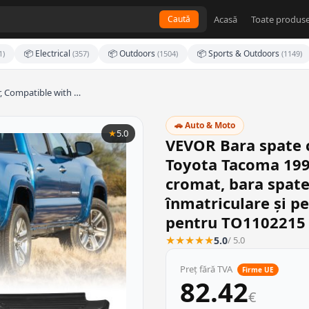
Acasă
Toate produse
Caută
📦 Electrical
📦 Outdoors
📦 Sports & Outdoors
1)
(357)
(1504)
(1149)
 Compatible with …
🚗 Auto & Moto
★
5.0
VEVOR Bara spate c
Toyota Tacoma 1995
cromat, bara spate
înmatriculare și pe
pentru TO1102215
★
★
★
★
★
5.0
/ 5.0
Preț fără TVA
Firme UE
82.42
€