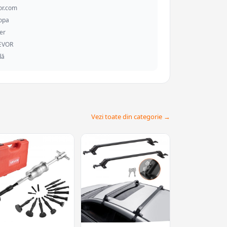
or.com
ropa
er
VEVOR
dă
Vezi toate din categorie →