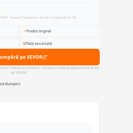
VEVOR · Scutire TVA pentru firme înregistrate în UE
✓
Produs original
🔒
Plată securizată
Cumpără pe VEVOR
ntru finalizarea comenzii. Livrarea și plata se gestionează direct
de VEVOR.
ruck Bumpers