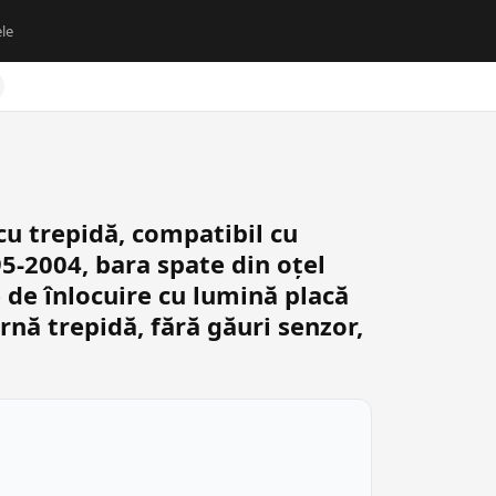
le
u trepidă, compatibil cu
-2004, bara spate din oțel
 de înlocuire cu lumină placă
rnă trepidă, fără găuri senzor,