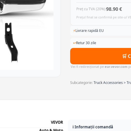
98.90 €
Preț cu TVA (20%):
Prețul final se confirmă pe site-ul 
⚡
Livrare rapidă EU
↩
Retur 30 zile
🛒 
Vei fi redirecționat pe
eur.vevor.com
pe
Subcategorie:
Truck Accessories > T
VEVOR
ℹ️ Informații comandă
Auto & Moto