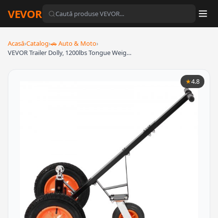
VEVOR
Acasă
›
Catalog
›
🚗 Auto & Moto
›
VEVOR Trailer Dolly, 1200lbs Tongue Weig…
★
4.8