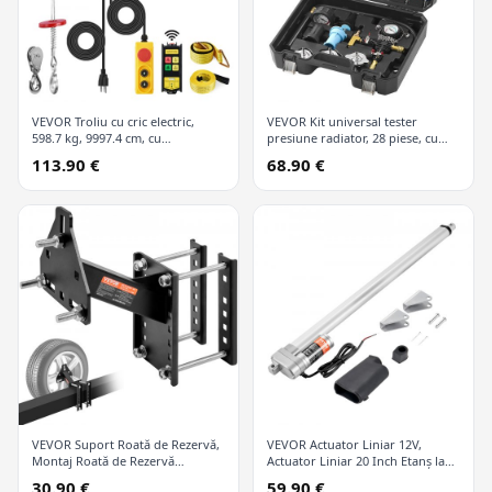
VEVOR Troliu cu cric electric,
VEVOR Kit universal tester
598.7 kg, 9997.4 cm, cu
presiune radiator, 28 piese, cu
telecomandă wireless și 426.7 cm
pompă manuală și capace
113.90 €
68.90 €
cu fir
codificate după culori, kit vid
refill pentru sisteme de răcire
VEVOR Suport Roată de Rezervă,
VEVOR Actuator Liniar 12V,
Montaj Roată de Rezervă
Actuator Liniar 20 Inch Etanș la
Remorcă, Capacitate 72.6 kg,
Apă IP65, 660lbs/3000N 0.19"/s
30.90 €
59.90 €