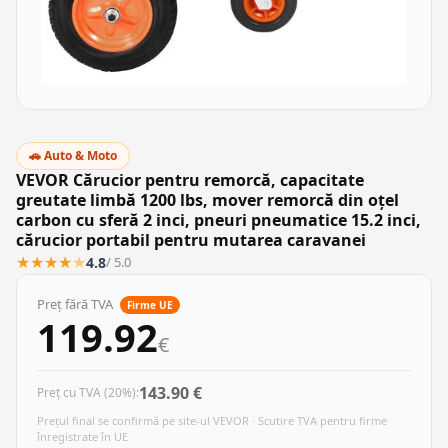
🚗 Auto & Moto
VEVOR Cărucior pentru remorcă, capacitate
greutate limbă 1200 lbs, mover remorcă din oțel
carbon cu sferă 2 inci, pneuri pneumatice 15.2 inci,
cărucior portabil pentru mutarea caravanei
★
★
★
★
★
4.8
/ 5.0
Preț fără TVA
Firme UE
119.92
€
143.90 €
Preț cu TVA (20%):
Prețul final se confirmă pe site-ul VEVOR · Scutire TVA pentru firme
înregistrate în UE