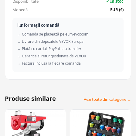
Disponibilitate
✓ În stoc
Monedă
EUR (€)
ℹ️ Informații comandă
→ Comanda se plasează pe eur.vevor.com
→ Livrare din depozitele VEVOR Europa
→ Plată cu cardul, PayPal sau transfer
→ Garanție și retur gestionate de VEVOR
→ Factură inclusă la fiecare comandă
Produse similare
Vezi toate din categorie →