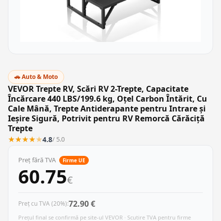
🚗 Auto & Moto
VEVOR Trepte RV, Scări RV 2-Trepte, Capacitate
Încărcare 440 LBS/199.6 kg, Oțel Carbon Întărit, Cu
Cale Mână, Trepte Antiderapante pentru Intrare și
Ieșire Sigură, Potrivit pentru RV Remorcă Cărăciță
Trepte
★
★
★
★
★
4.8
/ 5.0
Preț fără TVA
Firme UE
60.75
€
72.90 €
Preț cu TVA (20%):
Prețul final se confirmă pe site-ul VEVOR · Scutire TVA pentru firme