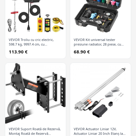
VEVOR Troliu cu cric electric,
VEVOR Kit universal tester
598.7 kg, 9997.4 cm, cu
presiune radiator, 28 piese, cu
telecomandă wireless și 426.7 cm
pompă manuală și capace
113.90 €
68.90 €
cu fir
codificate după culori, kit vid
refill pentru sisteme de răcire
VEVOR Suport Roată de Rezervă,
VEVOR Actuator Liniar 12V,
Montaj Roată de Rezervă
Actuator Liniar 20 Inch Etanș la