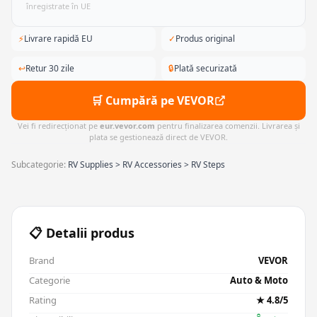
înregistrate în UE
⚡
Livrare rapidă EU
✓
Produs original
↩
Retur 30 zile
🔒
Plată securizată
🛒 Cumpără pe VEVOR
Vei fi redirecționat pe
eur.vevor.com
pentru finalizarea comenzii. Livrarea și
plata se gestionează direct de VEVOR.
Subcategorie:
RV Supplies > RV Accessories > RV Steps
📋 Detalii produs
Brand
VEVOR
Categorie
Auto & Moto
Rating
★ 4.8/5