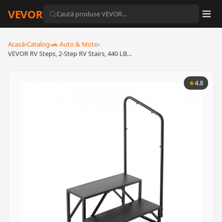
VEVOR
Acasă
›
Catalog
›
🚗 Auto & Moto
›
VEVOR RV Steps, 2-Step RV Stairs, 440 LB…
★
4.8