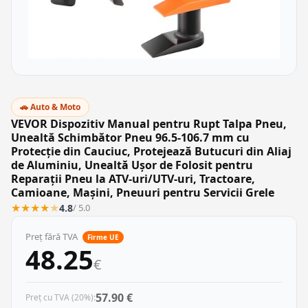
🚗 Auto & Moto
VEVOR Dispozitiv Manual pentru Rupt Talpa Pneu,
Unealtă Schimbător Pneu 96.5-106.7 mm cu
Protecție din Cauciuc, Protejează Butucuri din Aliaj
de Aluminiu, Unealtă Ușor de Folosit pentru
Reparații Pneu la ATV-uri/UTV-uri, Tractoare,
Camioane, Mașini, Pneuuri pentru Servicii Grele
★
★
★
★
★
4.8
/ 5.0
Preț fără TVA
Firme UE
48.25
€
57.90 €
Preț cu TVA (20%):