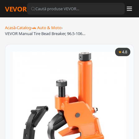
VEVOR
Acasă
›
Catalog
›
🚗 Auto & Moto
›
VEVOR Manual Tire Bead Breaker, 96.5-106…
★
4.8