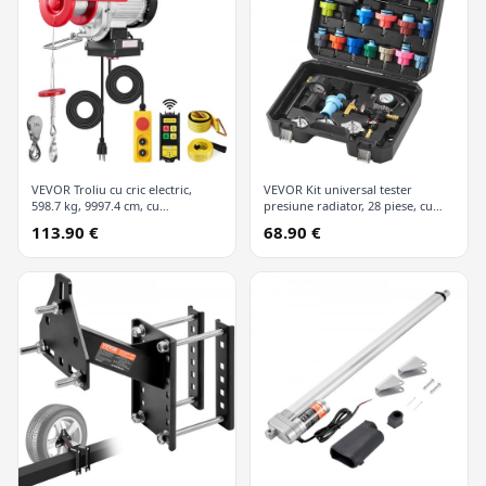
VEVOR Troliu cu cric electric,
VEVOR Kit universal tester
598.7 kg, 9997.4 cm, cu
presiune radiator, 28 piese, cu
telecomandă wireless și 426.7 cm
pompă manuală și capace
113.90 €
68.90 €
cu fir
codificate după culori, kit vid
refill pentru sisteme de răcire