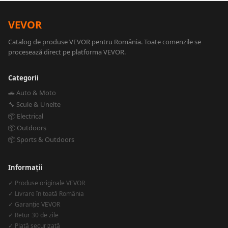
VEVOR
Catalog de produse VEVOR pentru România. Toate comenzile se
procesează direct pe platforma VEVOR.
Categorii
🚗 Auto & Moto
🔧 Scule & Unelte
📦 Electrical
📦 Outdoors
📦 Sports & Outdoors
Informații
✓ Produse originale VEVOR
✓ Livrare în toată România
✓ Garanție VEVOR
✓ Retur 30 de zile
✓ Plată securizată