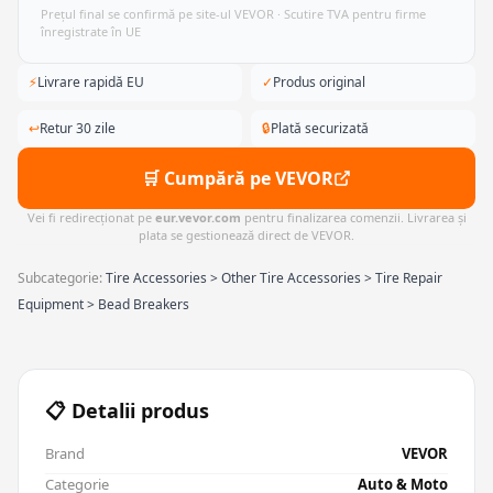
Prețul final se confirmă pe site-ul VEVOR · Scutire TVA pentru firme
înregistrate în UE
⚡
Livrare rapidă EU
✓
Produs original
↩
Retur 30 zile
🔒
Plată securizată
🛒 Cumpără pe VEVOR
Vei fi redirecționat pe
eur.vevor.com
pentru finalizarea comenzii. Livrarea și
plata se gestionează direct de VEVOR.
Subcategorie:
Tire Accessories > Other Tire Accessories > Tire Repair
Equipment > Bead Breakers
📋 Detalii produs
Brand
VEVOR
Categorie
Auto & Moto