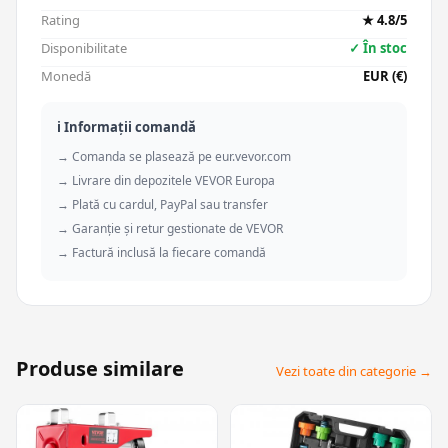
Rating
★ 4.8/5
Disponibilitate
✓ În stoc
Monedă
EUR (€)
ℹ️ Informații comandă
→ Comanda se plasează pe eur.vevor.com
→ Livrare din depozitele VEVOR Europa
→ Plată cu cardul, PayPal sau transfer
→ Garanție și retur gestionate de VEVOR
→ Factură inclusă la fiecare comandă
Produse similare
Vezi toate din categorie →