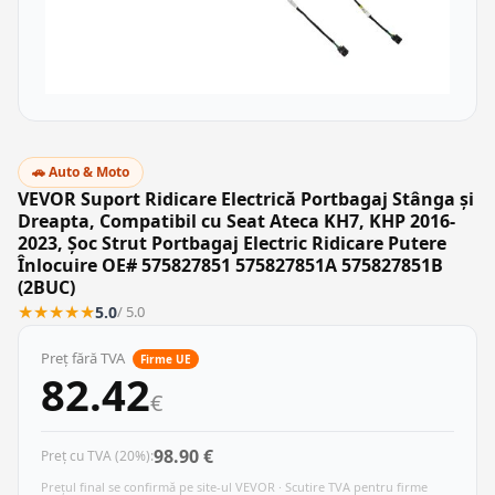
🚗 Auto & Moto
VEVOR Suport Ridicare Electrică Portbagaj Stânga și
Dreapta, Compatibil cu Seat Ateca KH7, KHP 2016-
2023, Șoc Strut Portbagaj Electric Ridicare Putere
Înlocuire OE# 575827851 575827851A 575827851B
(2BUC)
★
★
★
★
★
5.0
/ 5.0
Preț fără TVA
Firme UE
82.42
€
98.90 €
Preț cu TVA (20%):
Prețul final se confirmă pe site-ul VEVOR · Scutire TVA pentru firme