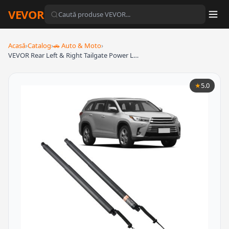
VEVOR
Acasă
›
Catalog
›
🚗 Auto & Moto
›
VEVOR Rear Left & Right Tailgate Power L…
★
5.0