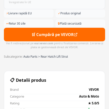
înregistrate în UE
⚡
Livrare rapidă EU
✓
Produs original
↩
Retur 30 zile
🔒
Plată securizată
🛒 Cumpără pe VEVOR
Vei fi redirecționat pe
eur.vevor.com
pentru finalizarea comenzii. Livrarea și
plata se gestionează direct de VEVOR.
Subcategorie:
Auto Parts > Rear Hatch Lift Strut
📋 Detalii produs
Brand
VEVOR
Categorie
Auto & Moto
Rating
★ 5.0/5