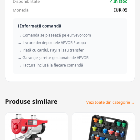
Disponibilitate
✓ În stoc
Monedă
EUR (€)
ℹ️ Informații comandă
→ Comanda se plasează pe eur.vevor.com
→ Livrare din depozitele VEVOR Europa
→ Plată cu cardul, PayPal sau transfer
→ Garanție și retur gestionate de VEVOR
→ Factură inclusă la fiecare comandă
Produse similare
Vezi toate din categorie →