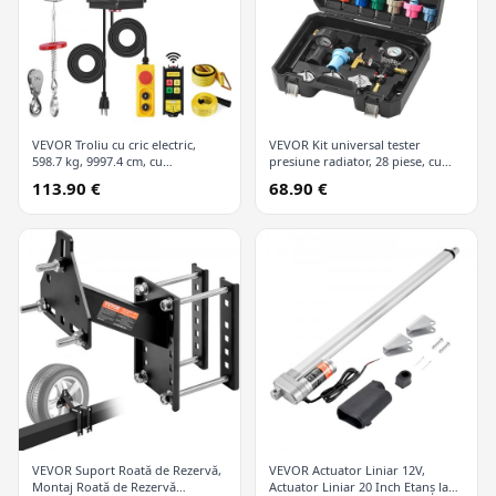
VEVOR Troliu cu cric electric,
VEVOR Kit universal tester
598.7 kg, 9997.4 cm, cu
presiune radiator, 28 piese, cu
telecomandă wireless și 426.7 cm
pompă manuală și capace
113.90 €
68.90 €
cu fir
codificate după culori, kit vid
refill pentru sisteme de răcire
VEVOR Suport Roată de Rezervă,
VEVOR Actuator Liniar 12V,
Montaj Roată de Rezervă
Actuator Liniar 20 Inch Etanș la