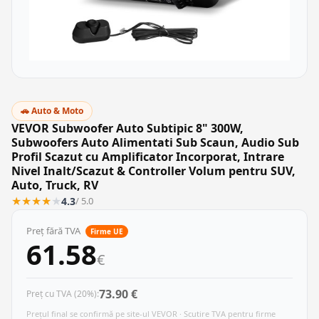
🚗 Auto & Moto
VEVOR Subwoofer Auto Subtipic 8" 300W,
Subwoofers Auto Alimentati Sub Scaun, Audio Sub
Profil Scazut cu Amplificator Incorporat, Intrare
Nivel Inalt/Scazut & Controller Volum pentru SUV,
Auto, Truck, RV
★
★
★
★
★
4.3
/ 5.0
Preț fără TVA
Firme UE
61.58
€
73.90 €
Preț cu TVA (20%):
Prețul final se confirmă pe site-ul VEVOR · Scutire TVA pentru firme