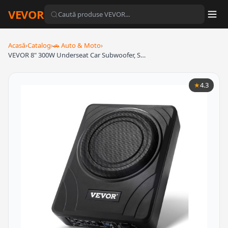
VEVOR
Acasă
›
Catalog
›
🚗 Auto & Moto
›
VEVOR 8" 300W Underseat Car Subwoofer, S…
★
4.3