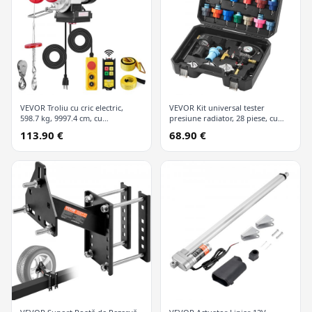
VEVOR Troliu cu cric electric,
VEVOR Kit universal tester
598.7 kg, 9997.4 cm, cu
presiune radiator, 28 piese, cu
telecomandă wireless și 426.7 cm
pompă manuală și capace
113.90 €
68.90 €
cu fir
codificate după culori, kit vid
refill pentru sisteme de răcire