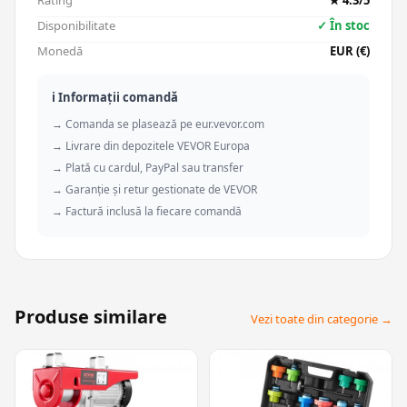
Rating
★ 4.3/5
Disponibilitate
✓ În stoc
Monedă
EUR (€)
ℹ️ Informații comandă
→ Comanda se plasează pe eur.vevor.com
→ Livrare din depozitele VEVOR Europa
→ Plată cu cardul, PayPal sau transfer
→ Garanție și retur gestionate de VEVOR
→ Factură inclusă la fiecare comandă
Produse similare
Vezi toate din categorie →