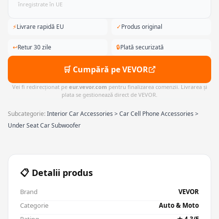
înregistrate în UE
⚡
Livrare rapidă EU
✓
Produs original
↩
Retur 30 zile
🔒
Plată securizată
🛒 Cumpără pe VEVOR
Vei fi redirecționat pe
eur.vevor.com
pentru finalizarea comenzii. Livrarea și
plata se gestionează direct de VEVOR.
Subcategorie:
Interior Car Accessories > Car Cell Phone Accessories >
Under Seat Car Subwoofer
📋 Detalii produs
Brand
VEVOR
Categorie
Auto & Moto