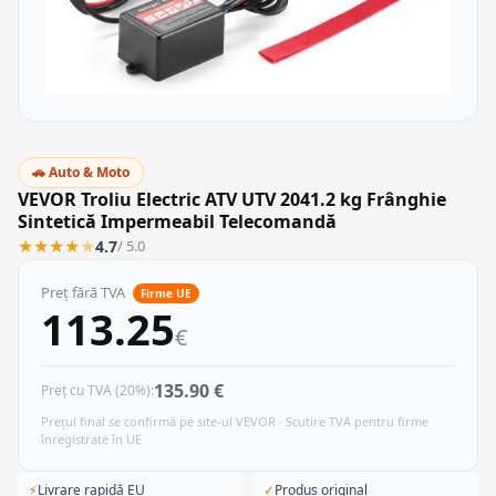
🚗 Auto & Moto
VEVOR Troliu Electric ATV UTV 2041.2 kg Frânghie
Sintetică Impermeabil Telecomandă
★
★
★
★
★
4.7
/ 5.0
Preț fără TVA
Firme UE
113.25
€
135.90 €
Preț cu TVA (20%):
Prețul final se confirmă pe site-ul VEVOR · Scutire TVA pentru firme
înregistrate în UE
⚡
Livrare rapidă EU
✓
Produs original