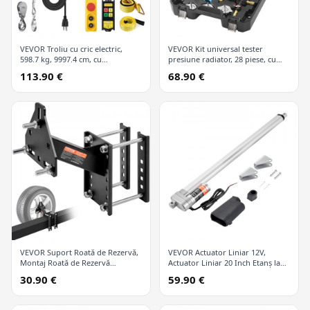
VEVOR Troliu cu cric electric,
VEVOR Kit universal tester
598.7 kg, 9997.4 cm, cu
presiune radiator, 28 piese, cu
telecomandă wireless și 426.7 cm
pompă manuală și capace
113.90 €
68.90 €
cu fir
codificate după culori, kit vid
refill pentru sisteme de răcire
VEVOR Suport Roată de Rezervă,
VEVOR Actuator Liniar 12V,
Montaj Roată de Rezervă
Actuator Liniar 20 Inch Etanș la
Remorcă, Capacitate 72.6 kg,
Apă IP65, 660lbs/3000N 0.19"/s
30.90 €
59.90 €
Accesorii Remorcă Utilitară se
Actuator Mișcare Liniară cu
Potrivește la Majoritatea Roților
Suport Montaj pentru Utilizare în
cu 4 & 5 & 6 & 8 Găuri pe Găuri
Aer Liber