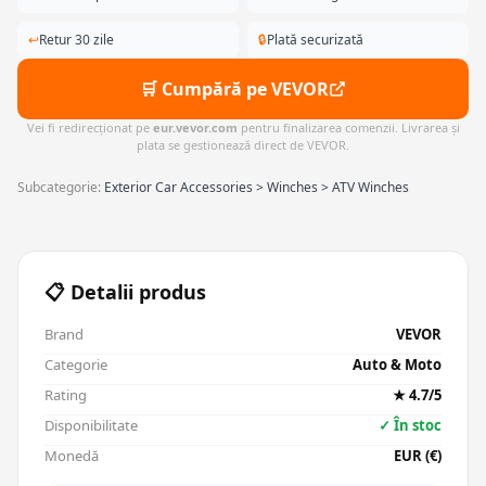
↩
Retur 30 zile
🔒
Plată securizată
🛒 Cumpără pe VEVOR
Vei fi redirecționat pe
eur.vevor.com
pentru finalizarea comenzii. Livrarea și
plata se gestionează direct de VEVOR.
Subcategorie:
Exterior Car Accessories > Winches > ATV Winches
📋 Detalii produs
Brand
VEVOR
Categorie
Auto & Moto
Rating
★ 4.7/5
Disponibilitate
✓ În stoc
Monedă
EUR (€)