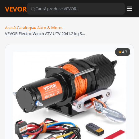
VEVOR
Acasă
›
Catalog
›
🚗 Auto & Moto
›
VEVOR Electric Winch ATV UTV 2041.2 kg S…
★
4.7