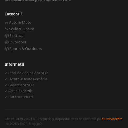
Categorii
🚗 Auto & Moto
🔧 Scule & Unelte
📦 Electrical
📦 Outdoors
📦 Sports & Outdoors
Informații
✓ Produse originale VEVOR
✓ Livrare în toată România
✓ Garanție VEVOR
✓ Retur 30 de zile
✓ Plată securizată
Site afiliat VEVOR EU · Prețurile și disponibilitatea se confirmă pe
eur.vevor.com
· © 2026 VEVOR Shop RO