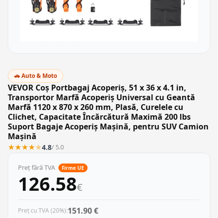
🚗 Auto & Moto
VEVOR Coș Portbagaj Acoperiș, 51 x 36 x 4.1 in,
Transportor Marfă Acoperiș Universal cu Geantă
Marfă 1120 x 870 x 260 mm, Plasă, Curelele cu
Clichet, Capacitate Încărcătură Maximă 200 lbs
Suport Bagaje Acoperiș Mașină, pentru SUV Camion
Mașină
★
★
★
★
★
4.8
/ 5.0
Preț fără TVA
Firme UE
126.58
€
151.90 €
Preț cu TVA (20%):