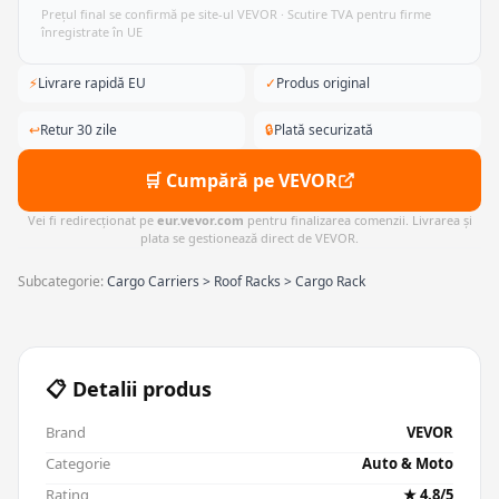
Prețul final se confirmă pe site-ul VEVOR · Scutire TVA pentru firme
înregistrate în UE
⚡
Livrare rapidă EU
✓
Produs original
↩
Retur 30 zile
🔒
Plată securizată
🛒 Cumpără pe VEVOR
Vei fi redirecționat pe
eur.vevor.com
pentru finalizarea comenzii. Livrarea și
plata se gestionează direct de VEVOR.
Subcategorie:
Cargo Carriers > Roof Racks > Cargo Rack
📋 Detalii produs
Brand
VEVOR
Categorie
Auto & Moto
Rating
★ 4.8/5