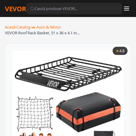
VEVOR
Acasă
›
Catalog
›
🚗 Auto & Moto
›
VEVOR Roof Rack Basket, 51 x 36 x 4.1 in…
★
4.8