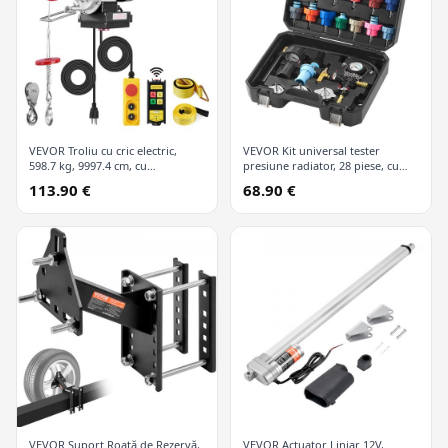
VEVOR Troliu cu cric electric,
VEVOR Kit universal tester
598.7 kg, 9997.4 cm, cu
presiune radiator, 28 piese, cu
telecomandă wireless și 426.7 cm
pompă manuală și capace
113.90 €
68.90 €
cu fir
codificate după culori, kit vid
refill pentru sisteme de răcire
VEVOR Suport Roată de Rezervă,
VEVOR Actuator Liniar 12V,