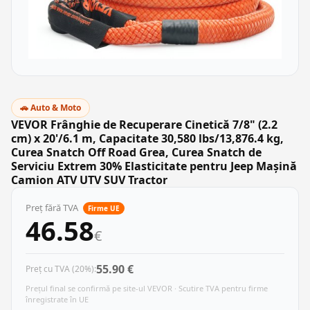
🚗 Auto & Moto
VEVOR Frânghie de Recuperare Cinetică 7/8" (2.2
cm) x 20'/6.1 m, Capacitate 30,580 lbs/13,876.4 kg,
Curea Snatch Off Road Grea, Curea Snatch de
Serviciu Extrem 30% Elasticitate pentru Jeep Mașină
Camion ATV UTV SUV Tractor
Preț fără TVA
Firme UE
46.58
€
55.90 €
Preț cu TVA (20%):
Prețul final se confirmă pe site-ul VEVOR · Scutire TVA pentru firme
înregistrate în UE