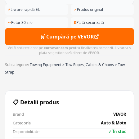
⚡
Livrare rapidă EU
✓
Produs original
↩
Retur 30 zile
🔒
Plată securizată
🛒 Cumpără pe VEVOR
Vei fi redirecționat pe
eur.vevor.com
pentru finalizarea comenzii. Livrarea și
plata se gestionează direct de VEVOR.
Subcategorie:
Towing Equipment > Tow Ropes, Cables & Chains > Tow
Strap
📋 Detalii produs
Brand
VEVOR
Categorie
Auto & Moto
Disponibilitate
✓ În stoc