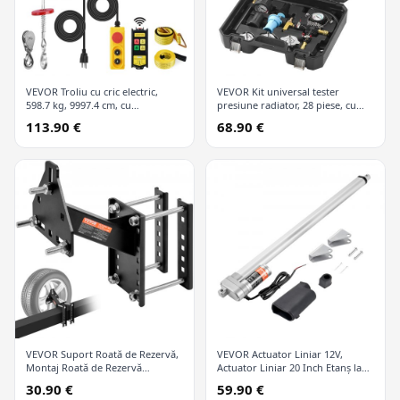
VEVOR Troliu cu cric electric,
VEVOR Kit universal tester
598.7 kg, 9997.4 cm, cu
presiune radiator, 28 piese, cu
telecomandă wireless și 426.7 cm
pompă manuală și capace
113.90 €
68.90 €
cu fir
codificate după culori, kit vid
refill pentru sisteme de răcire
VEVOR Suport Roată de Rezervă,
VEVOR Actuator Liniar 12V,
Montaj Roată de Rezervă
Actuator Liniar 20 Inch Etanș la
Remorcă, Capacitate 72.6 kg,
Apă IP65, 660lbs/3000N 0.19"/s
30.90 €
59.90 €
Accesorii Remorcă Utilitară se
Actuator Mișcare Liniară cu