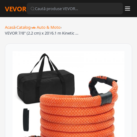
VEVOR
Acasă
›
Catalog
›
🚗 Auto & Moto
›
VEVOR 7/8" (2.2 cm) x 20'/6.1 m Kinetic …