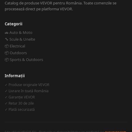
Catalog de produse VEVOR pentru România. Toate comenzile se
procesează direct pe platforma VEVOR.
Categorii
🚗 Auto & Moto
🔧 Scule & Unelte
📦 Electrical
📦 Outdoors
📦 Sports & Outdoors
Informații
✓ Produse originale VEVOR
✓ Livrare în toată România
✓ Garanție VEVOR
✓ Retur 30 de zile
✓ Plată securizată
Site afiliat VEVOR EU · Prețurile și disponibilitatea se confirmă pe
eur.vevor.com