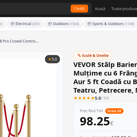
Acasă
Toate produse
Caută
📦 Electrical
📦 Outdoors
📦 Sports & Outdoors
1)
(357)
(1504)
(1149)
 8 Pcs Crowd Contro…
🔧 Scule & Unelte
★
5.0
VEVOR Stâlp Barier
Mulțime cu 6 Frâng
Aur 5 ft Coadă cu B
Teatru, Petrecere,
★
★
★
★
★
5.0
/ 5.0
Preț fără TVA
Firme UE
98.25
€