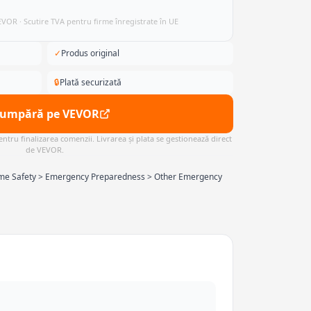
VEVOR · Scutire TVA pentru firme înregistrate în UE
✓
Produs original
🔒
Plată securizată
Cumpără pe VEVOR
ntru finalizarea comenzii. Livrarea și plata se gestionează direct
de VEVOR.
ome Safety > Emergency Preparedness > Other Emergency