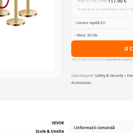
117.90 €
Preț cu TVA (20%):
Prețul final se confirmă pe site-ul 
⚡
Livrare rapidă EU
↩
Retur 30 zile
🛒 
Vei fi redirecționat pe
eur.vevor.com
pe
Subcategorie:
Safety & Security > H
Accessories
VEVOR
ℹ️ Informații comandă
Scule & Unelte