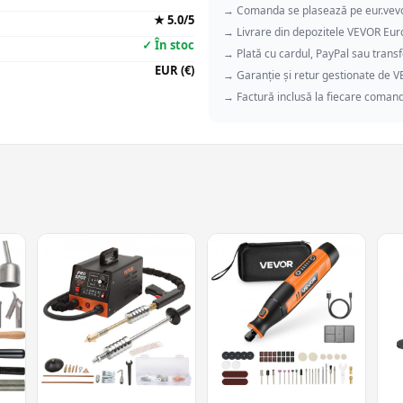
→ Comanda se plasează pe eur.vev
★ 5.0/5
→ Livrare din depozitele VEVOR Eu
✓ În stoc
→ Plată cu cardul, PayPal sau transf
EUR (€)
→ Garanție și retur gestionate de 
→ Factură inclusă la fiecare coman