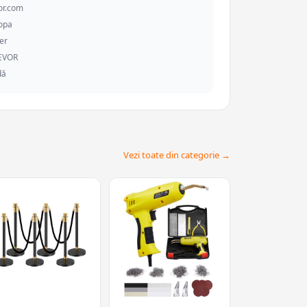
or.com
ropa
er
VEVOR
dă
Vezi toate din categorie →