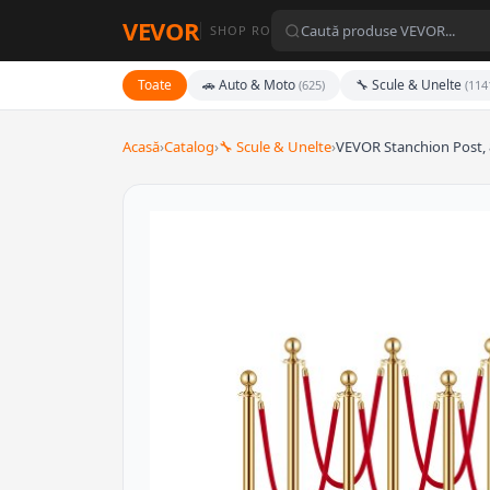
VEVOR
SHOP RO
Toate
🚗 Auto & Moto
🔧 Scule & Unelte
(625)
(114
Acasă
›
Catalog
›
🔧 Scule & Unelte
›
VEVOR Stanchion Post,