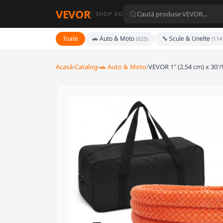
VEVOR
SHOP RO
Toate
🚗 Auto & Moto
🔧 Scule & Unelte
(625)
(114
Acasă
›
Catalog
›
🚗 Auto & Moto
›
VEVOR 1" (2.54 cm) x 30'/