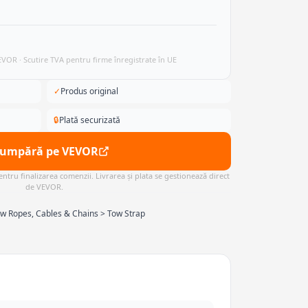
VEVOR · Scutire TVA pentru firme înregistrate în UE
✓
Produs original
🔒
Plată securizată
Cumpără pe VEVOR
ntru finalizarea comenzii. Livrarea și plata se gestionează direct
de VEVOR.
w Ropes, Cables & Chains > Tow Strap