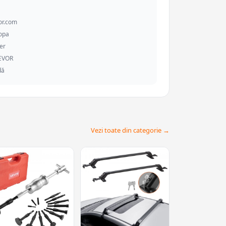
or.com
ropa
er
VEVOR
dă
Vezi toate din categorie →