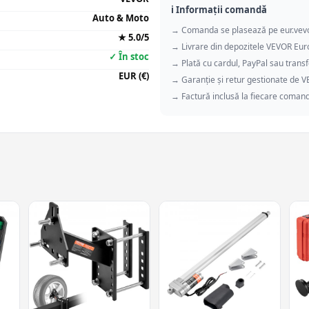
ℹ️ Informații comandă
Auto & Moto
→ Comanda se plasează pe eur.vev
★ 5.0/5
→ Livrare din depozitele VEVOR Eu
✓ În stoc
→ Plată cu cardul, PayPal sau transf
EUR (€)
→ Garanție și retur gestionate de 
→ Factură inclusă la fiecare coman