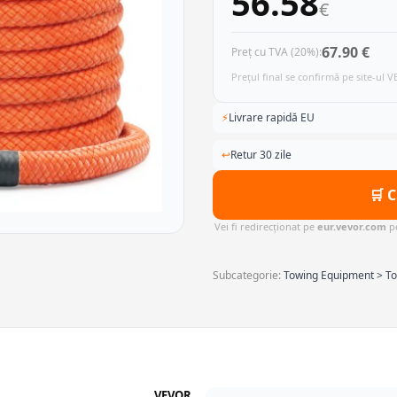
56.58
€
67.90 €
Preț cu TVA (20%):
Prețul final se confirmă pe site-ul 
⚡
Livrare rapidă EU
↩
Retur 30 zile
🛒 
Vei fi redirecționat pe
eur.vevor.com
pe
Subcategorie:
Towing Equipment > To
VEVOR