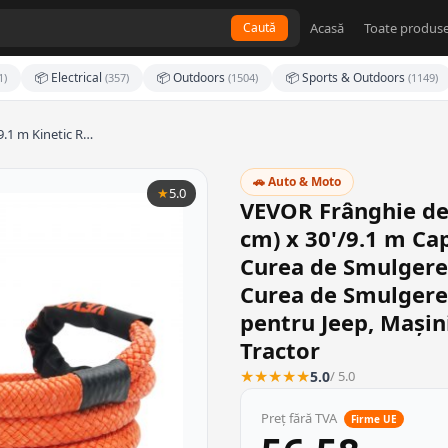
Acasă
Toate produse
Caută
📦 Electrical
📦 Outdoors
📦 Sports & Outdoors
1)
(357)
(1504)
(1149)
9.1 m Kinetic R…
🚗 Auto & Moto
★
5.0
VEVOR Frânghie de 
cm) x 30'/9.1 m Cap
Curea de Smulgere R
Curea de Smulgere 
pentru Jeep, Mașin
Tractor
★
★
★
★
★
5.0
/ 5.0
Preț fără TVA
Firme UE