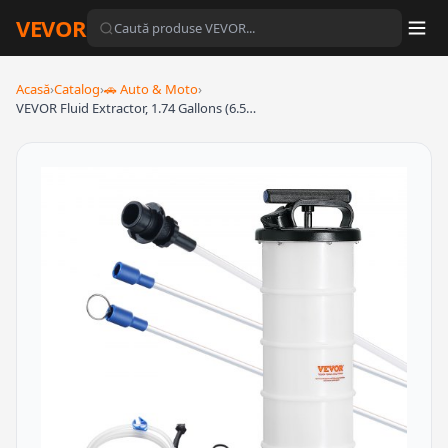
VEVOR
Acasă
›
Catalog
›
🚗 Auto & Moto
›
VEVOR Fluid Extractor, 1.74 Gallons (6.5…