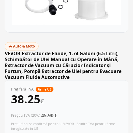
🚗 Auto & Moto
VEVOR Extractor de Fluide, 1.74 Galoni (6.5 Litri),
Schimbător de Ulei Manual cu Operare în Mână,
Extractor de Vacuum cu Cărucior Indicator și
Furtun, Pompă Extractor de Ulei pentru Evacuare
Vacuum Fluide Automotive
Preț fără TVA
Firme UE
38.25
€
45.90 €
Preț cu TVA (20%):
Prețul final se confirmă pe site-ul VEVOR · Scutire TVA pentru firme
înregistrate în UE