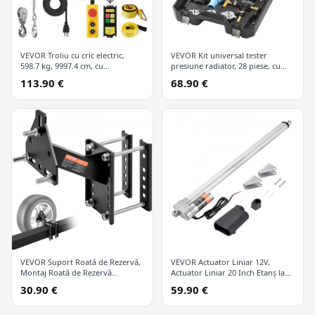
VEVOR Troliu cu cric electric,
VEVOR Kit universal tester
598.7 kg, 9997.4 cm, cu
presiune radiator, 28 piese, cu
telecomandă wireless și 426.7 cm
pompă manuală și capace
113.90 €
68.90 €
cu fir
codificate după culori, kit vid
refill pentru sisteme de răcire
VEVOR Suport Roată de Rezervă,
VEVOR Actuator Liniar 12V,
Montaj Roată de Rezervă
Actuator Liniar 20 Inch Etanș la
Remorcă, Capacitate 72.6 kg,
Apă IP65, 660lbs/3000N 0.19"/s
30.90 €
59.90 €
Accesorii Remorcă Utilitară se
Actuator Mișcare Liniară cu
Potrivește la Majoritatea Roților
Suport Montaj pentru Utilizare în
cu 4 & 5 & 6 & 8 Găuri pe Găuri
Aer Liber