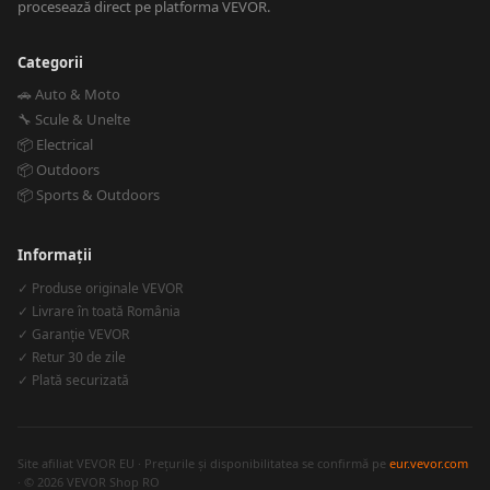
procesează direct pe platforma VEVOR.
Categorii
🚗 Auto & Moto
🔧 Scule & Unelte
📦 Electrical
📦 Outdoors
📦 Sports & Outdoors
Informații
✓ Produse originale VEVOR
✓ Livrare în toată România
✓ Garanție VEVOR
✓ Retur 30 de zile
✓ Plată securizată
Site afiliat VEVOR EU · Prețurile și disponibilitatea se confirmă pe
eur.vevor.com
· © 2026 VEVOR Shop RO