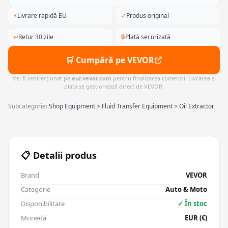
⚡
Livrare rapidă EU
✓
Produs original
↩
Retur 30 zile
🔒
Plată securizată
🛒 Cumpără pe VEVOR
Vei fi redirecționat pe
eur.vevor.com
pentru finalizarea comenzii. Livrarea și
plata se gestionează direct de VEVOR.
Subcategorie:
Shop Equipment > Fluid Transfer Equipment > Oil Extractor
📋 Detalii produs
Brand
VEVOR
Categorie
Auto & Moto
Disponibilitate
✓ În stoc
Monedă
EUR (€)