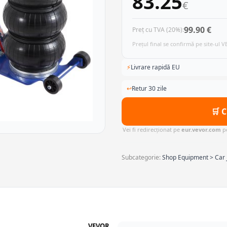
83.25
€
99.90 €
Preț cu TVA (20%):
Prețul final se confirmă pe site-ul 
⚡
Livrare rapidă EU
↩
Retur 30 zile
🛒 
Vei fi redirecționat pe
eur.vevor.com
pe
Subcategorie:
Shop Equipment > Car J
VEVOR