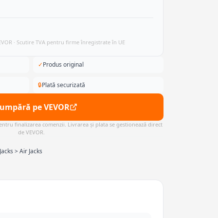
VEVOR · Scutire TVA pentru firme înregistrate în UE
✓
Produs original
🔒
Plată securizată
Cumpără pe VEVOR
ntru finalizarea comenzii. Livrarea și plata se gestionează direct
de VEVOR.
acks > Air Jacks