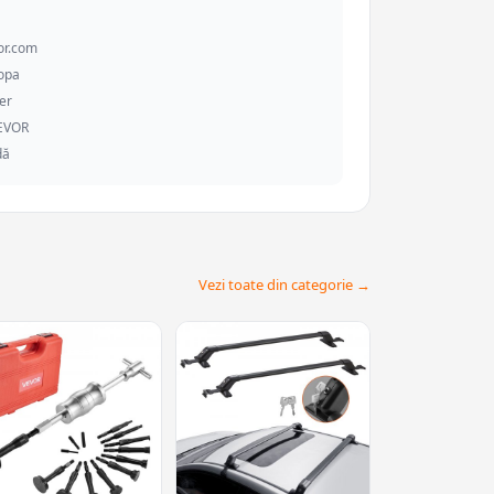
or.com
ropa
er
VEVOR
dă
Vezi toate din categorie →