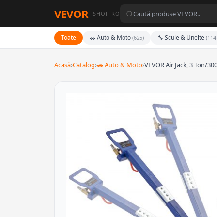
VEVOR
SHOP RO
Toate
🚗 Auto & Moto
🔧 Scule & Unelte
(625)
(114
Acasă
›
Catalog
›
🚗 Auto & Moto
›
VEVOR Air Jack, 3 Ton/30