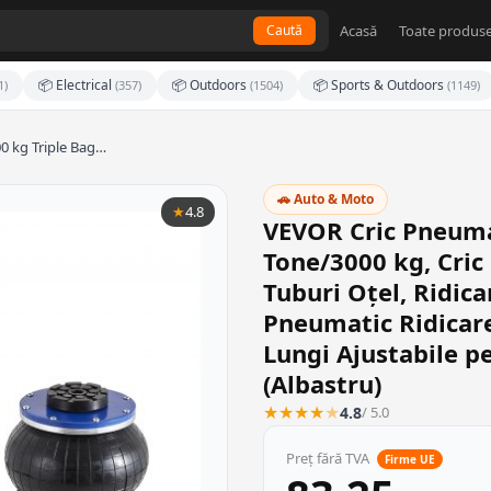
Acasă
Toate produse
Caută
📦 Electrical
📦 Outdoors
📦 Sports & Outdoors
1)
(357)
(1504)
(1149)
00 kg Triple Bag…
🚗 Auto & Moto
★
4.8
VEVOR Cric Pneumat
Tone/3000 kg, Cric
Tuburi Oțel, Ridica
Pneumatic Ridicare
Lungi Ajustabile p
(Albastru)
★
★
★
★
★
4.8
/ 5.0
Preț fără TVA
Firme UE