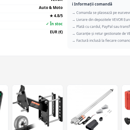
ℹ️ Informații comandă
Auto & Moto
→ Comanda se plasează pe eur.vev
★ 4.8/5
→ Livrare din depozitele VEVOR Eu
✓ În stoc
→ Plată cu cardul, PayPal sau transf
EUR (€)
→ Garanție și retur gestionate de 
→ Factură inclusă la fiecare coman