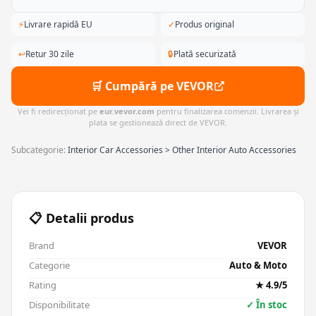
⚡
Livrare rapidă EU
✓
Produs original
↩
Retur 30 zile
🔒
Plată securizată
🛒 Cumpără pe VEVOR
Vei fi redirecționat pe
eur.vevor.com
pentru finalizarea comenzii. Livrarea și
plata se gestionează direct de VEVOR.
Subcategorie:
Interior Car Accessories > Other Interior Auto Accessories
📋 Detalii produs
Brand
VEVOR
Categorie
Auto & Moto
Rating
★ 4.9/5
Disponibilitate
✓ În stoc