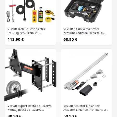
VEVOR Troliu cu cric electric,
VEVOR Kit universal tester
598.7 kg, 9997.4 cm, cu
presiune radiator, 28 piese, cu
telecomandă wireless și 426.7 cm
pompă manuală și capace
113.90 €
68.90 €
cu fir
codificate după culori, kit vid
refill pentru sisteme de răcire
VEVOR Suport Roată de Rezervă,
VEVOR Actuator Liniar 12V,
Montaj Roată de Rezervă
Actuator Liniar 20 Inch Etanș la
Remorcă, Capacitate 72.6 kg,
Apă IP65, 660lbs/3000N 0.19"/s
30.90 €
59.90 €