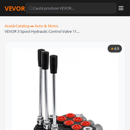
VEVOR
Acasă
›
Catalog
›
🚗 Auto & Moto
›
VEVOR 3 Spool Hydraulic Control Valve 11…
★
4.9