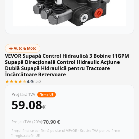
🚗 Auto & Moto
VEVOR Supapă Control Hidraulică 3 Bobine 11GPM
Supapă Direcțională Control Hidraulic Acțiune
Dublă Supapă Hidraulică pentru Tractoare
Încărcătoare Rezervoare
★
★
★
★
★
4.9
/ 5.0
Preț fără TVA
Firme UE
59.08
€
70.90 €
Preț cu TVA (20%):
Prețul final se confirmă pe site-ul VEVOR · Scutire TVA pentru firme
înregistrate în UE