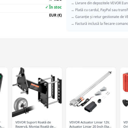
→ Livrare din depozitele VEVOR Eu
✓ În stoc
→ Plată cu cardul, PayPal sau transf
EUR (€)
→ Garanție și retur gestionate de 
→ Factură inclusă la fiecare coman
r
VEVOR Suport Roată de
VEVOR Actuator Liniar 12V,
VE
e,
Rezervă, Montaj Roată de
Actuator Liniar 20 Inch Etanș
Ori