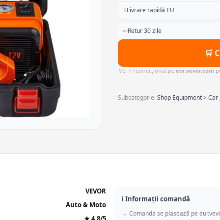
⚡
Livrare rapidă EU
↩
Retur 30 zile
🛒 
Vei fi redirecționat pe
eur.vevor.com
pe
Subcategorie:
Shop Equipment > Car J
VEVOR
ℹ️ Informații comandă
Auto & Moto
→ Comanda se plasează pe eur.vev
★ 4.8/5