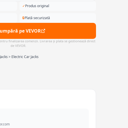
✓
Produs original
🔒
Plată securizată
Cumpără pe VEVOR
ntru finalizarea comenzii. Livrarea și plata se gestionează direct
de VEVOR.
acks > Electric Car Jacks
or.com