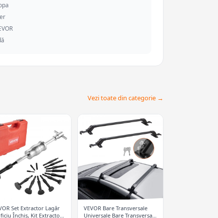
ropa
er
VEVOR
dă
Vezi toate din categorie →
VOR Set Extractor Lagăr
VEVOR Bare Transversale
ficiu Închis, Kit Extractor
Universale Bare Transversale