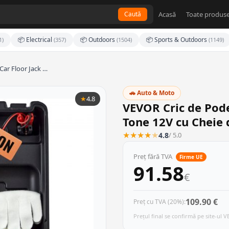
Acasă
Toate produse
Caută
📦 Electrical
📦 Outdoors
📦 Sports & Outdoors
1)
(357)
(1504)
(1149)
Car Floor Jack …
🚗 Auto & Moto
★
4.8
VEVOR Cric de Pode
Tone 12V cu Cheie
★
★
★
★
★
4.8
/ 5.0
Preț fără TVA
Firme UE
91.58
€
109.90 €
Preț cu TVA (20%):
Prețul final se confirmă pe site-ul 