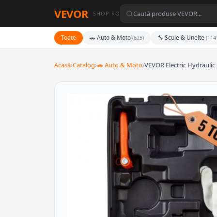
VEVOR
SHOP RO
Toate
🚗 Auto & Moto
🔧 Scule & Unelte
(625)
(114
Acasă
›
Catalog
›
🚗 Auto & Moto
›
VEVOR Electric Hydraulic 