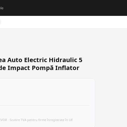
le
a Auto Electric Hidraulic 5
 de Impact Pompă Inflator
VEVOR · Scutire TVA pentru firme înregistrate în UE