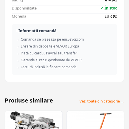
Rating
★ 4.9/5
Disponibilitate
✓ În stoc
Monedă
EUR (€)
ℹ️ Informații comandă
→ Comanda se plasează pe eur.vevor.com
→ Livrare din depozitele VEVOR Europa
→ Plată cu cardul, PayPal sau transfer
→ Garanție și retur gestionate de VEVOR
→ Factură inclusă la fiecare comandă
Produse similare
Vezi toate din categorie →