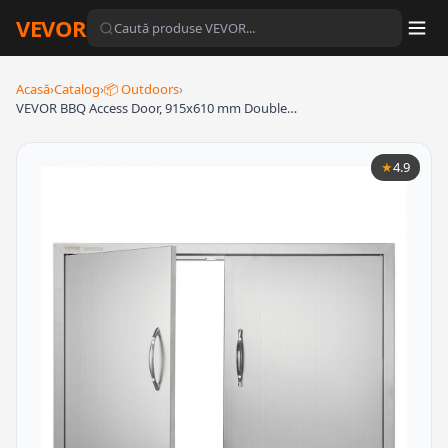
VEVOR
Acasă
›
Catalog
›
📦 Outdoors
›
VEVOR BBQ Access Door, 915x610 mm Double…
★
4.9