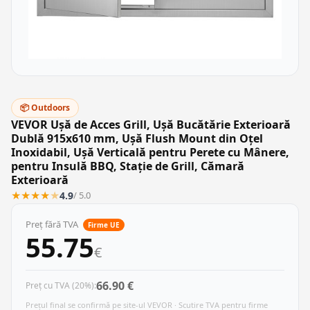
📦 Outdoors
VEVOR Ușă de Acces Grill, Ușă Bucătărie Exterioară
Dublă 915x610 mm, Ușă Flush Mount din Oțel
Inoxidabil, Ușă Verticală pentru Perete cu Mânere,
pentru Insulă BBQ, Stație de Grill, Cămară
Exterioară
★
★
★
★
★
4.9
/ 5.0
Preț fără TVA
Firme UE
55.75
€
66.90 €
Preț cu TVA (20%):
Prețul final se confirmă pe site-ul VEVOR · Scutire TVA pentru firme