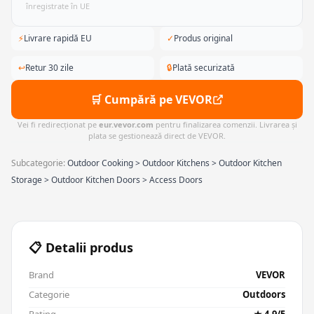
înregistrate în UE
⚡
Livrare rapidă EU
✓
Produs original
↩
Retur 30 zile
🔒
Plată securizată
🛒 Cumpără pe VEVOR
Vei fi redirecționat pe
eur.vevor.com
pentru finalizarea comenzii. Livrarea și
plata se gestionează direct de VEVOR.
Subcategorie:
Outdoor Cooking > Outdoor Kitchens > Outdoor Kitchen
Storage > Outdoor Kitchen Doors > Access Doors
📋 Detalii produs
Brand
VEVOR
Categorie
Outdoors