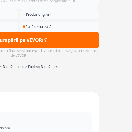
VEVOR · Scutire TVA pentru firme înregistrate în UE
✓
Produs original
🔒
Plată securizată
Cumpără pe VEVOR
ntru finalizarea comenzii. Livrarea și plata se gestionează direct
de VEVOR.
 > Dog Supplies > Folding Dog Stairs
or.com