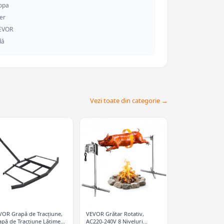
ropa
er
VEVOR
dă
Vezi toate din categorie →
VOR Grapă de Tracțiune,
VEVOR Grătar Rotativ,
apă de Tracțiune Lățime
AC220-240V 8 Niveluri