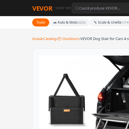
VEVOR
SHOP RO
Toate
🚗 Auto & Moto
🔧 Scule & Unelte
(625)
(114
Acasă
›
Catalog
›
📦 Outdoors
›
VEVOR Dog Stair for Cars 4-