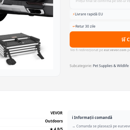
Prețul final se confirmă pe site-ul 
⚡
Livrare rapidă EU
↩
Retur 30 zile
🛒 
Vei fi redirecționat pe
eur.vevor.com
pe
Subcategorie:
Pet Supplies & Wildlife
VEVOR
ℹ️ Informații comandă
Outdoors
→ Comanda se plasează pe eur.vev
★ 4.8/5