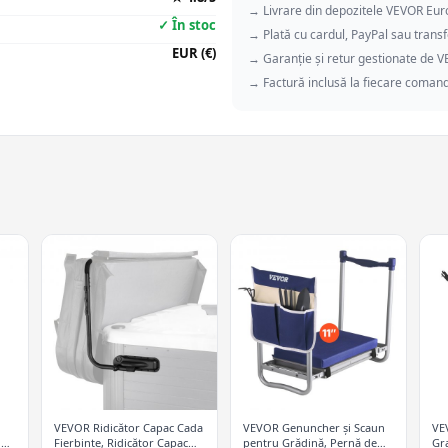
→ Livrare din depozitele VEVOR Eu
✓ În stoc
→ Plată cu cardul, PayPal sau transf
EUR (€)
→ Garanție și retur gestionate de 
→ Factură inclusă la fiecare coman
VEVOR Ridicător Capac Cada
VEVOR Genuncher și Scaun
VE
l
Fierbinte, Ridicător Capac
pentru Grădină, Pernă de
Gr