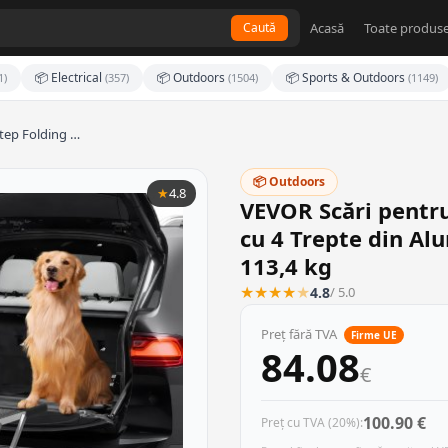
Acasă
Toate produse
Caută
📦 Electrical
📦 Outdoors
📦 Sports & Outdoors
1)
(357)
(1504)
(1149)
step Folding …
📦 Outdoors
★
4.8
VEVOR Scări pentru 
cu 4 Trepte din Al
113,4 kg
★
★
★
★
★
4.8
/ 5.0
Preț fără TVA
Firme UE
84.08
€
100.90 €
Preț cu TVA (20%):