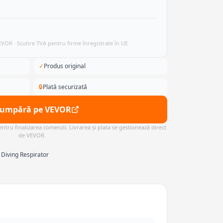
VEVOR · Scutire TVA pentru firme înregistrate în UE
✓
Produs original
🔒
Plată securizată
Cumpără pe VEVOR
ntru finalizarea comenzii. Livrarea și plata se gestionează direct
de VEVOR.
 Diving Respirator