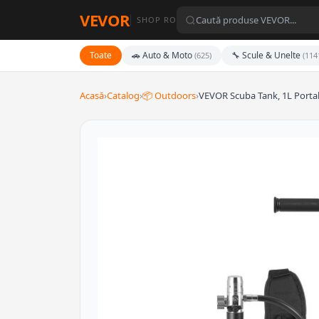
VEVOR
SHOP RO
Toate
🚗 Auto & Moto
🔧 Scule & Unelte
(625)
(114
Acasă
›
Catalog
›
📦 Outdoors
›
VEVOR Scuba Tank, 1L Porta