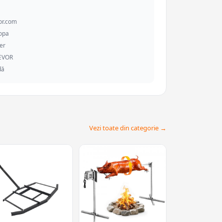
or.com
ropa
er
VEVOR
dă
Vezi toate din categorie →