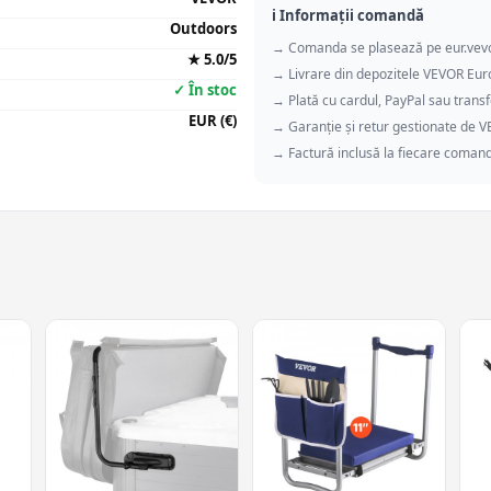
ℹ️ Informații comandă
Outdoors
→ Comanda se plasează pe eur.vev
★ 5.0/5
→ Livrare din depozitele VEVOR Eu
✓ În stoc
→ Plată cu cardul, PayPal sau transf
EUR (€)
→ Garanție și retur gestionate de 
→ Factură inclusă la fiecare coman