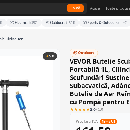
Acasă
Toate produse
Caută
📦 Electrical
📦 Outdoors
📦 Sports & Outdoors
1)
(357)
(1504)
(1149)
ble Diving Tan…
📦 Outdoors
★
5.0
VEVOR Butelie Scub
Portabilă 1L, Cili
Scufundări Susține
Subacvatică, Adânc
Butelie de Aer Reî
cu Pompă pentru E
★
★
★
★
★
5.0
/ 5.0
Preț fără TVA
Firme UE