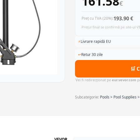
161.58
€
193.90 €
Preț cu TVA (20%):
Prețul final se confirmă pe site-ul 
⚡
Livrare rapidă EU
↩
Retur 30 zile
🛒 
Vei fi redirecționat pe
eur.vevor.com
pe
Subcategorie:
Pools > Pool Supplies >
VEVOR