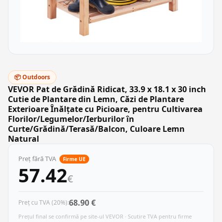
📦 Outdoors
VEVOR Pat de Grădină Ridicat, 33.9 x 18.1 x 30 inch
Cutie de Plantare din Lemn, Căzi de Plantare
Exterioare Înălțate cu Picioare, pentru Cultivarea
Florilor/Legumelor/Ierburilor în
Curte/Grădină/Terasă/Balcon, Culoare Lemn
Natural
Preț fără TVA
Firme UE
57.42
€
68.90 €
Preț cu TVA (20%):
Prețul final se confirmă pe site-ul VEVOR · Scutire TVA pentru firme