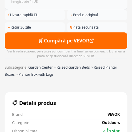
înregistrate în UE
⚡
Livrare rapidă EU
✓
Produs original
↩
Retur 30 zile
🔒
Plată securizată
🛒 Cumpără pe VEVOR
Vei fi redirecționat pe
eur.vevor.com
pentru finalizarea comenzii. Livrarea și
plata se gestionează direct de VEVOR.
Subcategorie:
Garden Center > Raised Garden Beds > Raised Planter
Boxes > Planter Box with Legs
📋 Detalii produs
Brand
VEVOR
Categorie
Outdoors
Disponibilitate
✓ În stoc