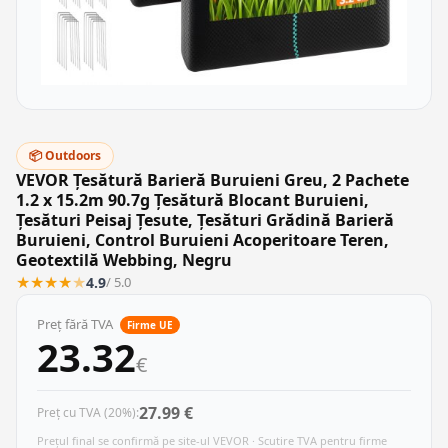
📦 Outdoors
VEVOR Țesătură Barieră Buruieni Greu, 2 Pachete
1.2 x 15.2m 90.7g Țesătură Blocant Buruieni,
Țesături Peisaj Țesute, Țesături Grădină Barieră
Buruieni, Control Buruieni Acoperitoare Teren,
Geotextilă Webbing, Negru
★
★
★
★
★
4.9
/ 5.0
Preț fără TVA
Firme UE
23.32
€
27.99 €
Preț cu TVA (20%):
Prețul final se confirmă pe site-ul VEVOR · Scutire TVA pentru firme