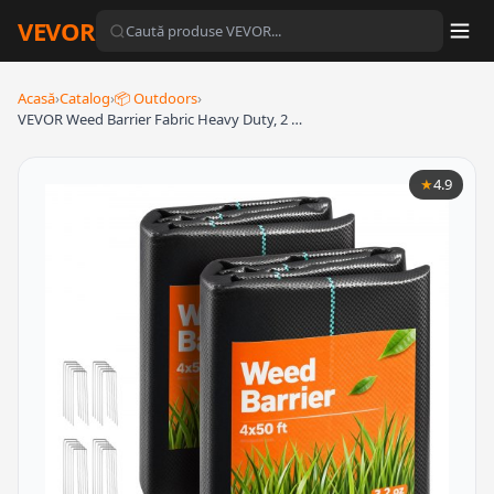
VEVOR
Acasă
›
Catalog
›
📦 Outdoors
›
VEVOR Weed Barrier Fabric Heavy Duty, 2 …
★
4.9