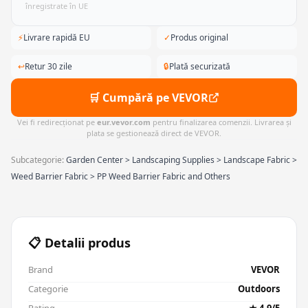
înregistrate în UE
⚡
Livrare rapidă EU
✓
Produs original
↩
Retur 30 zile
🔒
Plată securizată
🛒 Cumpără pe VEVOR
Vei fi redirecționat pe
eur.vevor.com
pentru finalizarea comenzii. Livrarea și
plata se gestionează direct de VEVOR.
Subcategorie:
Garden Center > Landscaping Supplies > Landscape Fabric >
Weed Barrier Fabric > PP Weed Barrier Fabric and Others
📋 Detalii produs
Brand
VEVOR
Categorie
Outdoors