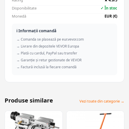
Rating
★ 4.9/5
Disponibilitate
✓ În stoc
Monedă
EUR (€)
ℹ️ Informații comandă
→ Comanda se plasează pe eur.vevor.com
→ Livrare din depozitele VEVOR Europa
→ Plată cu cardul, PayPal sau transfer
→ Garanție și retur gestionate de VEVOR
→ Factură inclusă la fiecare comandă
Produse similare
Vezi toate din categorie →