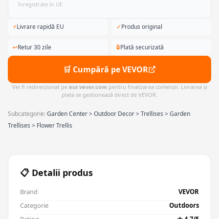
înregistrate în UE
⚡
Livrare rapidă EU
✓
Produs original
↩
Retur 30 zile
🔒
Plată securizată
🛒 Cumpără pe VEVOR
Vei fi redirecționat pe
eur.vevor.com
pentru finalizarea comenzii. Livrarea și
plata se gestionează direct de VEVOR.
Subcategorie:
Garden Center > Outdoor Decor > Trellises > Garden
Trellises > Flower Trellis
📋 Detalii produs
Brand
VEVOR
Categorie
Outdoors