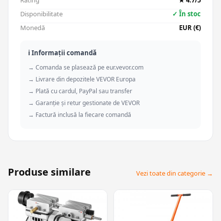
Rating
★ 4.7/5
Disponibilitate
✓ În stoc
Monedă
EUR (€)
ℹ️ Informații comandă
→ Comanda se plasează pe eur.vevor.com
→ Livrare din depozitele VEVOR Europa
→ Plată cu cardul, PayPal sau transfer
→ Garanție și retur gestionate de VEVOR
→ Factură inclusă la fiecare comandă
Produse similare
Vezi toate din categorie →