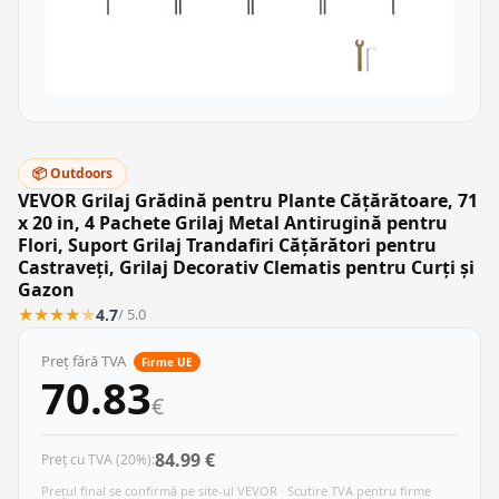
📦 Outdoors
VEVOR Grilaj Grădină pentru Plante Cățărătoare, 71
x 20 in, 4 Pachete Grilaj Metal Antirugină pentru
Flori, Suport Grilaj Trandafiri Cățărători pentru
Castraveți, Grilaj Decorativ Clematis pentru Curți și
Gazon
★
★
★
★
★
4.7
/ 5.0
Preț fără TVA
Firme UE
70.83
€
84.99 €
Preț cu TVA (20%):
Prețul final se confirmă pe site-ul VEVOR · Scutire TVA pentru firme