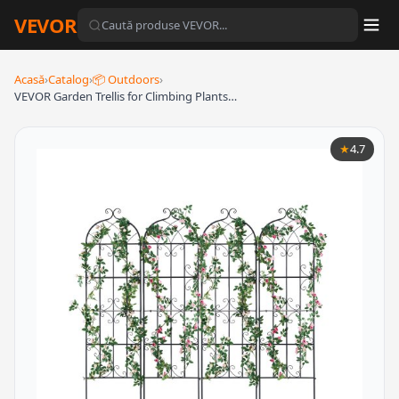
VEVOR
Acasă
›
Catalog
›
📦 Outdoors
›
VEVOR Garden Trellis for Climbing Plants…
★
4.7