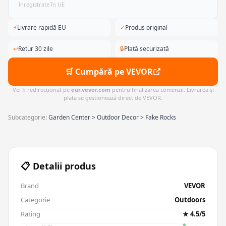
înregistrate în UE
⚡
Livrare rapidă EU
✓
Produs original
↩
Retur 30 zile
🔒
Plată securizată
🛒 Cumpără pe VEVOR
Vei fi redirecționat pe
eur.vevor.com
pentru finalizarea comenzii. Livrarea și
plata se gestionează direct de VEVOR.
Subcategorie:
Garden Center > Outdoor Decor > Fake Rocks
📋 Detalii produs
Brand
VEVOR
Categorie
Outdoors
Rating
★ 4.5/5