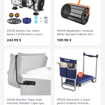
VEVOR Aeratori Iaz, Sistem
VEVOR Răspânditor Compost,
Aerare 5.2CFM pentru Lacuri
Mâner Ajustabil Înălțime 24.4-
până la 3 Acri, Compresor Aer 4/5
25.6", Lățime 24", Cilindru Turbă
243.99 €
109.90 €
CP, 1 Difuzor și Furtun Cântărit
și Paie pentru Gazon și Grădină
30.5 m, Pompă Aerare Iaz
cu Clanțe Laterale, Coș Plasă Oțel
Exterior pentru Circulație Oxigen
Acoperit cu Praf pentru
Apă Profundă
Răspândire Balegă, Sol Vegetal,
Negru
VEVOR Ridicător Capac Cada
VEVOR Genuncher și Scaun
Fierbinte, Ridicător Capac Spa,
pentru Grădină, Pernă de