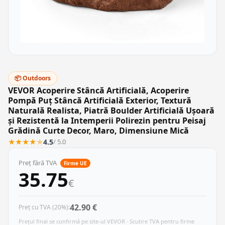
📦 Outdoors
VEVOR Acoperire Stâncă Artificială, Acoperire
Pompă Puț Stâncă Artificială Exterior, Textură
Naturală Realista, Piatră Boulder Artificială Ușoară
și Rezistentă la Intemperii Polirezin pentru Peisaj
Grădină Curte Decor, Maro, Dimensiune Mică
★
★
★
★
★
4.5
/ 5.0
Preț fără TVA
Firme UE
35.75
€
42.90 €
Preț cu TVA (20%):
Prețul final se confirmă pe site-ul VEVOR · Scutire TVA pentru firme