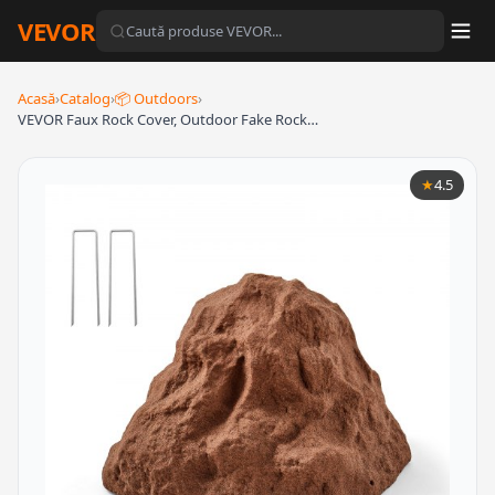
VEVOR
Acasă
›
Catalog
›
📦 Outdoors
›
VEVOR Faux Rock Cover, Outdoor Fake Rock…
★
4.5