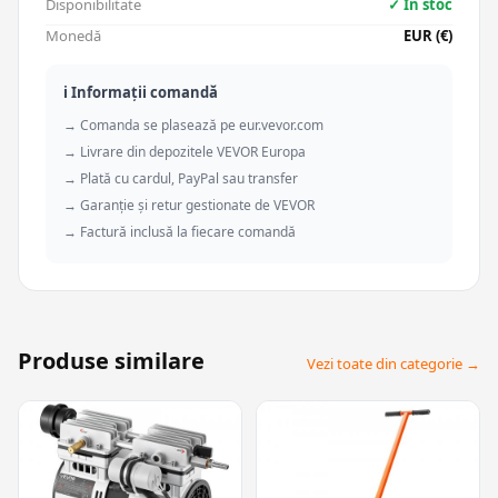
Disponibilitate
✓ În stoc
Monedă
EUR (€)
ℹ️ Informații comandă
→ Comanda se plasează pe eur.vevor.com
→ Livrare din depozitele VEVOR Europa
→ Plată cu cardul, PayPal sau transfer
→ Garanție și retur gestionate de VEVOR
→ Factură inclusă la fiecare comandă
Produse similare
Vezi toate din categorie →