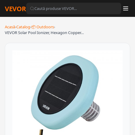
VEVOR
Acasă
›
Catalog
›
📦 Outdoors
›
VEVOR Solar Pool Ionizer, Hexagon Copper…