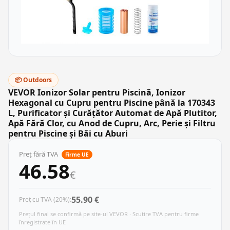
📦 Outdoors
VEVOR Ionizor Solar pentru Piscină, Ionizor
Hexagonal cu Cupru pentru Piscine până la 170343
L, Purificator și Curățător Automat de Apă Plutitor,
Apă Fără Clor, cu Anod de Cupru, Arc, Perie și Filtru
pentru Piscine și Băi cu Aburi
Preț fără TVA
Firme UE
46.58
€
55.90 €
Preț cu TVA (20%):
Prețul final se confirmă pe site-ul VEVOR · Scutire TVA pentru firme
înregistrate în UE