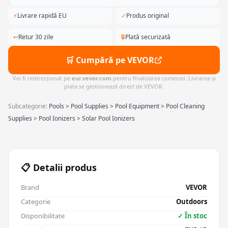
⚡
Livrare rapidă EU
✓
Produs original
↩
Retur 30 zile
🔒
Plată securizată
🛒 Cumpără pe VEVOR
Vei fi redirecționat pe
eur.vevor.com
pentru finalizarea comenzii. Livrarea și
plata se gestionează direct de VEVOR.
Subcategorie:
Pools > Pool Supplies > Pool Equipment > Pool Cleaning
Supplies > Pool Ionizers > Solar Pool Ionizers
📋 Detalii produs
Brand
VEVOR
Categorie
Outdoors
Disponibilitate
✓ În stoc