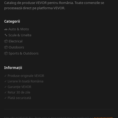
Catalog de produse VEVOR pentru România. Toate comenzile se
procesează direct pe platforma VEVOR.
Categorii
🚗 Auto & Moto
🔧 Scule & Unelte
📦 Electrical
📦 Outdoors
📦 Sports & Outdoors
Informații
✓ Produse originale VEVOR
✓ Livrare în toată România
✓ Garanție VEVOR
✓ Retur 30 de zile
✓ Plată securizată
Site afiliat VEVOR EU · Prețurile și disponibilitatea se confirmă pe
eur.vevor.com