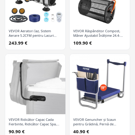
VEVOR Aeratori Iaz, Sistem
VEVOR Răspânditor Compost,
Aerare 5.2CFM pentru Lacuri
Mâner Ajustabil Înălțime 24.4-
până la 3 Acri, Compresor Aer 4/5
25.6", Lățime 24", Cilindru Turbă
243.99 €
109.90 €
CP, 1 Difuzor și Furtun Cântărit
și Paie pentru Gazon și Grădină
30.5 m, Pompă Aerare Iaz
cu Clanțe Laterale, Coș Plasă Oțel
Exterior pentru Circulație Oxigen
Acoperit cu Praf pentru
Apă Profundă
Răspândire Balegă, Sol Vegetal,
Negru
VEVOR Ridicător Capac Cada
VEVOR Genuncher și Scaun
Fierbinte, Ridicător Capac Spa,
pentru Grădină, Pernă de
Înălțime 800 - 1050 mm Lățime
Genunchi Groasă 11 inci, Scaun
90.90 €
40.90 €
1750-2550 mm Ajustabil, Instalat
Sturm pentru Genunchi în