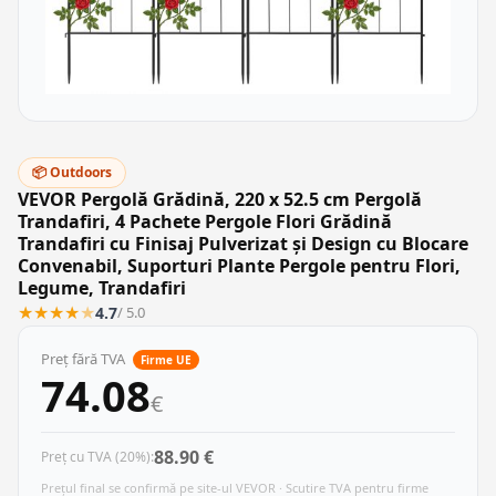
📦 Outdoors
VEVOR Pergolă Grădină, 220 x 52.5 cm Pergolă
Trandafiri, 4 Pachete Pergole Flori Grădină
Trandafiri cu Finisaj Pulverizat și Design cu Blocare
Convenabil, Suporturi Plante Pergole pentru Flori,
Legume, Trandafiri
★
★
★
★
★
4.7
/ 5.0
Preț fără TVA
Firme UE
74.08
€
88.90 €
Preț cu TVA (20%):
Prețul final se confirmă pe site-ul VEVOR · Scutire TVA pentru firme