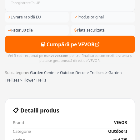
înregistrate în UE
⚡
Livrare rapidă EU
✓
Produs original
↩
Retur 30 zile
🔒
Plată securizată
🛒 Cumpără pe VEVOR
Vei fi redirecționat pe
eur.vevor.com
pentru finalizarea comenzii. Livrarea și
plata se gestionează direct de VEVOR.
Subcategorie:
Garden Center > Outdoor Decor > Trellises > Garden
Trellises > Flower Trellis
📋 Detalii produs
Brand
VEVOR
Categorie
Outdoors