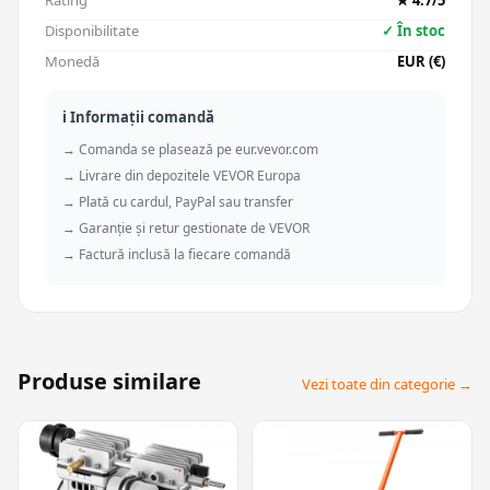
Rating
★ 4.7/5
Disponibilitate
✓ În stoc
Monedă
EUR (€)
ℹ️ Informații comandă
→ Comanda se plasează pe eur.vevor.com
→ Livrare din depozitele VEVOR Europa
→ Plată cu cardul, PayPal sau transfer
→ Garanție și retur gestionate de VEVOR
→ Factură inclusă la fiecare comandă
Produse similare
Vezi toate din categorie →