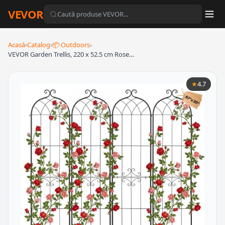
VEVOR
Acasă
›
Catalog
›
📦 Outdoors
›
VEVOR Garden Trellis, 220 x 52.5 cm Rose…
★
4.7