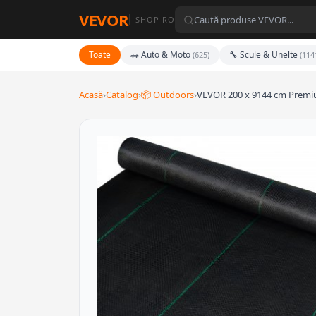
VEVOR
SHOP RO
Toate
🚗 Auto & Moto
🔧 Scule & Unelte
(625)
(114
Acasă
›
Catalog
›
📦 Outdoors
›
VEVOR 200 x 9144 cm Premi