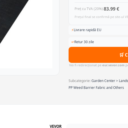
83.99 €
Preț cu TVA (20%):
Prețul final se confirmă pe site-ul 
⚡
Livrare rapidă EU
↩
Retur 30 zile
🛒 
Vei fi redirecționat pe
eur.vevor.com
pe
Subcategorie:
Garden Center > Lands
PP Weed Barrier Fabric and Others
VEVOR