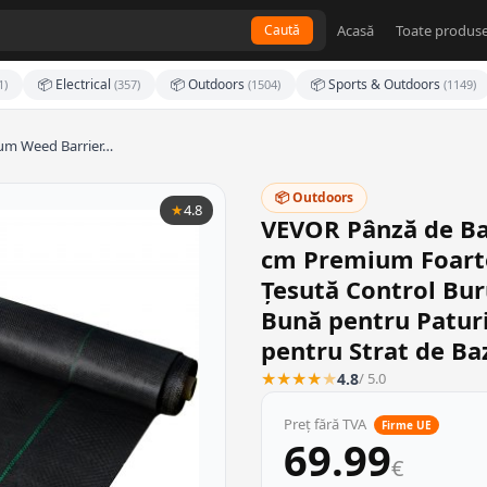
Acasă
Toate produse
Caută
📦 Electrical
📦 Outdoors
📦 Sports & Outdoors
1)
(357)
(1504)
(1149)
um Weed Barrier…
📦 Outdoors
★
4.8
VEVOR Pânză de Bar
cm Premium Foarte
Țesută Control Bur
Bună pentru Paturi
pentru Strat de Ba
★
★
★
★
★
4.8
/ 5.0
Preț fără TVA
Firme UE
69.99
€