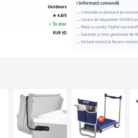
ℹ️ Informații comandă
Outdoors
→ Comanda se plasează pe eur.vev
★ 4.8/5
→ Livrare din depozitele VEVOR Eu
✓ În stoc
→ Plată cu cardul, PayPal sau transf
EUR (€)
→ Garanție și retur gestionate de 
→ Factură inclusă la fiecare coman