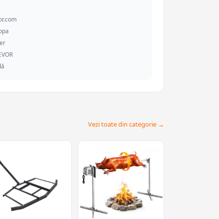
or.com
ropa
er
VEVOR
dă
Vezi toate din categorie →