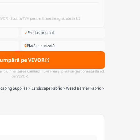
VEVOR · Scutire TVA pentru firme înregistrate în UE
✓
Produs original
🔒
Plată securizată
Cumpără pe VEVOR
ntru finalizarea comenzii. Livrarea și plata se gestionează direct
de VEVOR.
caping Supplies > Landscape Fabric > Weed Barrier Fabric >