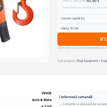
45.90 €
Preț cu TVA (20%):
Prețul final se confirmă pe site-ul 
⚡
Livrare rapidă EU
↩
Retur 30 zile
🛒 
Vei fi redirecționat pe
eur.vevor.com
pe
Subcategorie:
Shop Equipment > Engi
VEVOR
ℹ️ Informații comandă
Auto & Moto
→ Comanda se plasează pe eur.vev
★ 5.0/5