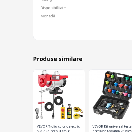
Disponibilitate
Monedă
Produse similare
VEVOR Troliu cu cric electric,
VEVOR Kit universal teste
598.7 kg, 9997.4 cm, cu
presiune radiator, 28 pies