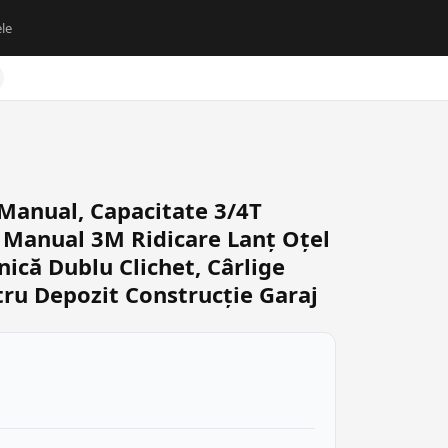
le
Manual, Capacitate 3/4T
 Manual 3M Ridicare Lanț Oțel
ică Dublu Clichet, Cârlige
tru Depozit Construcție Garaj