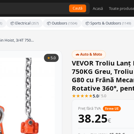
Acasă
Toate produse
Caută
📦 Electrical
📦 Outdoors
📦 Sports & Outdoors
1)
(357)
(1504)
(1149)
n Hoist, 3/4T 750…
🚗 Auto & Moto
★
5.0
VEVOR Troliu Lanț 
750KG Greu, Troliu
G80 cu Frână Mecan
Rotative 360°, pen
★
★
★
★
★
5.0
/ 5.0
Preț fără TVA
Firme UE
38.25
€