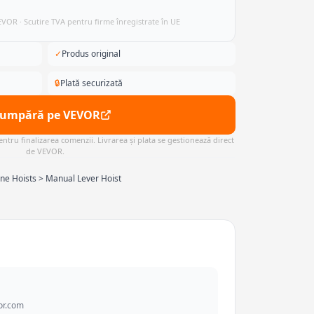
VEVOR · Scutire TVA pentru firme înregistrate în UE
✓
Produs original
🔒
Plată securizată
Cumpără pe VEVOR
ntru finalizarea comenzii. Livrarea și plata se gestionează direct
de VEVOR.
ne Hoists > Manual Lever Hoist
or.com