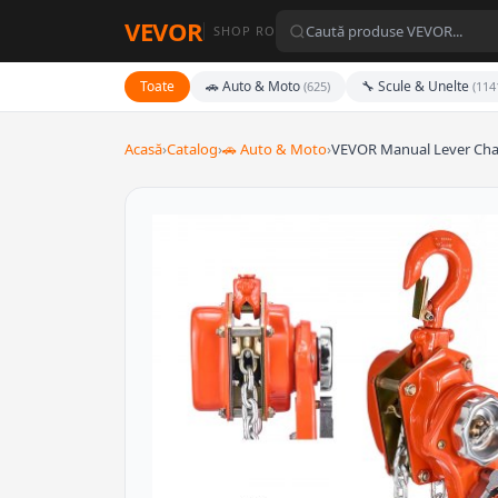
VEVOR
SHOP RO
Toate
🚗 Auto & Moto
🔧 Scule & Unelte
(625)
(114
Acasă
›
Catalog
›
🚗 Auto & Moto
›
VEVOR Manual Lever Chai