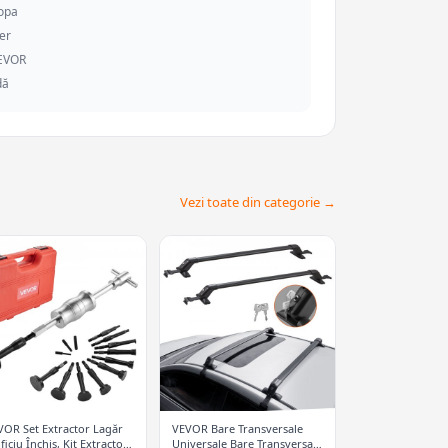
ropa
er
VEVOR
dă
Vezi toate din categorie →
VOR Set Extractor Lagăr
VEVOR Bare Transversale
ficiu Închis, Kit Extractor
Universale Bare Transversale