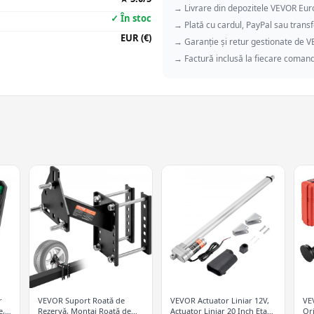
→ Livrare din depozitele VEVOR Eu
✓ În stoc
→ Plată cu cardul, PayPal sau transf
EUR (€)
→ Garanție și retur gestionate de 
→ Factură inclusă la fiecare coman
r
VEVOR Suport Roată de
VEVOR Actuator Liniar 12V,
VE
e,
Rezervă, Montaj Roată de
Actuator Liniar 20 Inch Etanș
Ori