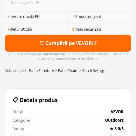
înregistrate în UE
⚡
Livrare rapidă EU
✓
Produs original
↩
Retur 30 zile
🔒
Plată securizată
🛒 Cumpără pe VEVOR
Vei fi redirecționat pe
eur.vevor.com
pentru finalizarea comenzii. Livrarea și
plata se gestionează direct de VEVOR.
Subcategorie:
Patio Furniture > Patio Chairs > Porch Swings
📋 Detalii produs
Brand
VEVOR
Categorie
Outdoors
Rating
★ 5.0/5