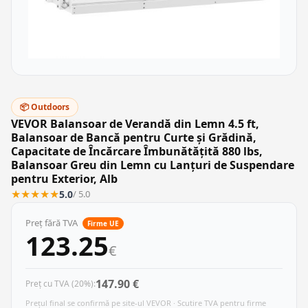
📦 Outdoors
VEVOR Balansoar de Verandă din Lemn 4.5 ft,
Balansoar de Bancă pentru Curte și Grădină,
Capacitate de Încărcare Îmbunătățită 880 lbs,
Balansoar Greu din Lemn cu Lanțuri de Suspendare
pentru Exterior, Alb
★
★
★
★
★
5.0
/ 5.0
Preț fără TVA
Firme UE
123.25
€
147.90 €
Preț cu TVA (20%):
Prețul final se confirmă pe site-ul VEVOR · Scutire TVA pentru firme