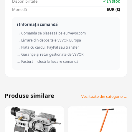
Disponibilitate
✓ În stoc
Monedă
EUR (€)
ℹ️ Informații comandă
→ Comanda se plasează pe eur.vevor.com
→ Livrare din depozitele VEVOR Europa
→ Plată cu cardul, PayPal sau transfer
→ Garanție și retur gestionate de VEVOR
→ Factură inclusă la fiecare comandă
Produse similare
Vezi toate din categorie →