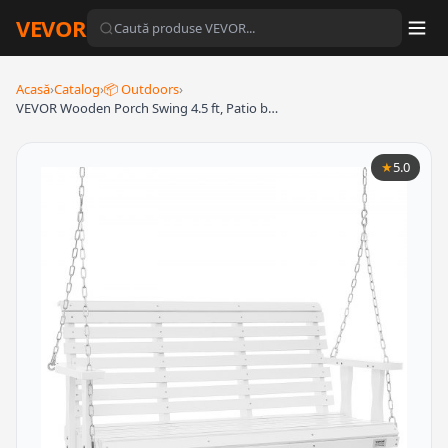
VEVOR
Acasă
›
Catalog
›
📦 Outdoors
›
VEVOR Wooden Porch Swing 4.5 ft, Patio b…
★
5.0