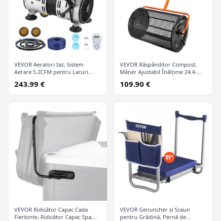
VEVOR Aeratori Iaz, Sistem
VEVOR Răspânditor Compost,
Aerare 5.2CFM pentru Lacuri
Mâner Ajustabil Înălțime 24.4-
până la 3 Acri, Compresor Aer 4/5
25.6", Lățime 24", Cilindru Turbă
243.99 €
109.90 €
CP, 1 Difuzor și Furtun Cântărit
și Paie pentru Gazon și Grădină
30.5 m, Pompă Aerare Iaz
cu Clanțe Laterale, Coș Plasă Oțel
Exterior pentru Circulație Oxigen
Acoperit cu Praf pentru
Apă Profundă
Răspândire Balegă, Sol Vegetal,
Negru
VEVOR Ridicător Capac Cada
VEVOR Genuncher și Scaun
Fierbinte, Ridicător Capac Spa,
pentru Grădină, Pernă de