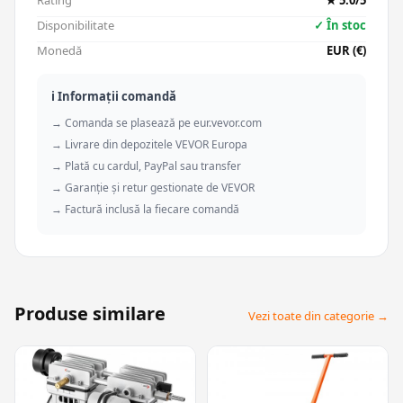
Rating
★ 5.0/5
Disponibilitate
✓ În stoc
Monedă
EUR (€)
ℹ️ Informații comandă
→ Comanda se plasează pe eur.vevor.com
→ Livrare din depozitele VEVOR Europa
→ Plată cu cardul, PayPal sau transfer
→ Garanție și retur gestionate de VEVOR
→ Factură inclusă la fiecare comandă
Produse similare
Vezi toate din categorie →