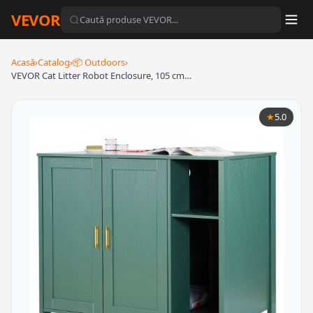
VEVOR
Acasă
›
Catalog
›
📦 Outdoors
›
VEVOR Cat Litter Robot Enclosure, 105 cm…
★
5.0