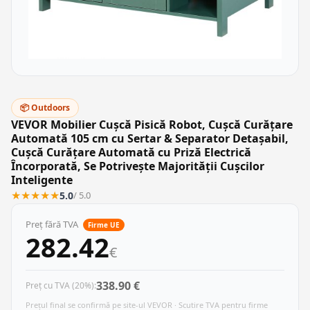
📦 Outdoors
VEVOR Mobilier Cușcă Pisică Robot, Cușcă Curățare
Automată 105 cm cu Sertar & Separator Detașabil,
Cușcă Curățare Automată cu Priză Electrică
Încorporată, Se Potrivește Majorității Cușcilor
Inteligente
★
★
★
★
★
5.0
/ 5.0
Preț fără TVA
Firme UE
282.42
€
338.90 €
Preț cu TVA (20%):
Prețul final se confirmă pe site-ul VEVOR · Scutire TVA pentru firme