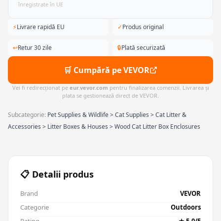
înregistrate în UE
⚡
Livrare rapidă EU
✓
Produs original
↩
Retur 30 zile
🔒
Plată securizată
🛒 Cumpără pe VEVOR
Vei fi redirecționat pe
eur.vevor.com
pentru finalizarea comenzii. Livrarea și
plata se gestionează direct de VEVOR.
Subcategorie:
Pet Supplies & Wildlife > Cat Supplies > Cat Litter &
Accessories > Litter Boxes & Houses > Wood Cat Litter Box Enclosures
📋 Detalii produs
Brand
VEVOR
Categorie
Outdoors