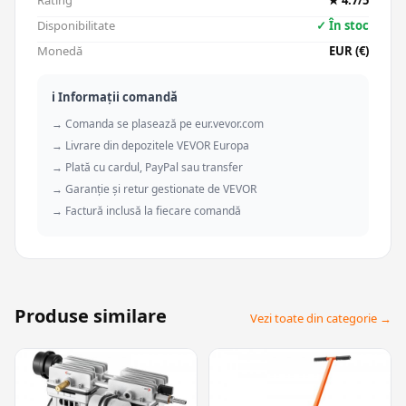
Rating
★ 4.7/5
Disponibilitate
✓ În stoc
Monedă
EUR (€)
ℹ️ Informații comandă
→ Comanda se plasează pe eur.vevor.com
→ Livrare din depozitele VEVOR Europa
→ Plată cu cardul, PayPal sau transfer
→ Garanție și retur gestionate de VEVOR
→ Factură inclusă la fiecare comandă
Produse similare
Vezi toate din categorie →