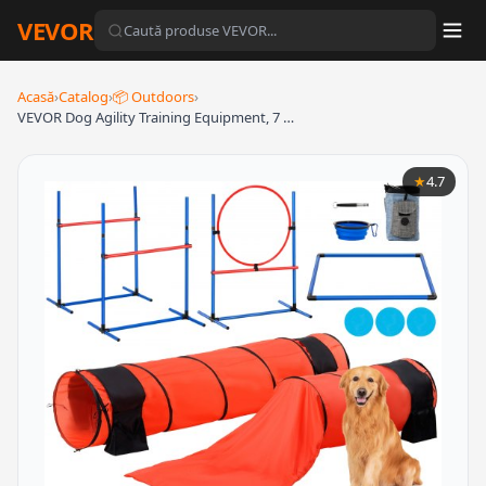
VEVOR
Acasă
›
Catalog
›
📦 Outdoors
›
VEVOR Dog Agility Training Equipment, 7 …
★
4.7