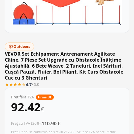
📦 Outdoors
VEVOR Set Echipament Antrenament Agilitate
Câine, 7 Piese Set Upgrade cu Obstacole Înălțime
Ajustabilă, 6 Bețe Weave, 2 Tuneluri, Inel Sărituri,
Cușcă Pauză, Fluier, Bol Pliant, Kit Curs Obstacole
Cuc cu 3 Ghenturi
★
★
★
★
★
4.7
/ 5.0
Preț fără TVA
Firme UE
92.42
€
110.90 €
Preț cu TVA (20%):
Prețul final se confirmă pe site-ul VEVOR · Scutire TVA pentru firme