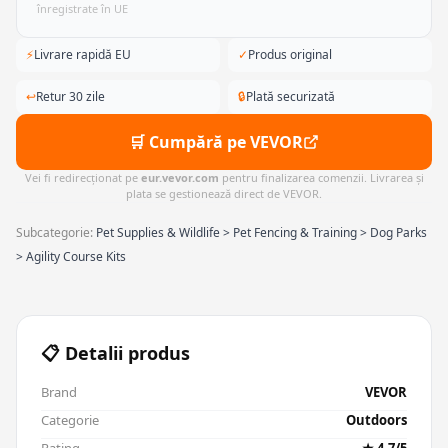
înregistrate în UE
⚡
Livrare rapidă EU
✓
Produs original
↩
Retur 30 zile
🔒
Plată securizată
🛒 Cumpără pe VEVOR
Vei fi redirecționat pe
eur.vevor.com
pentru finalizarea comenzii. Livrarea și
plata se gestionează direct de VEVOR.
Subcategorie:
Pet Supplies & Wildlife > Pet Fencing & Training > Dog Parks
> Agility Course Kits
📋 Detalii produs
Brand
VEVOR
Categorie
Outdoors