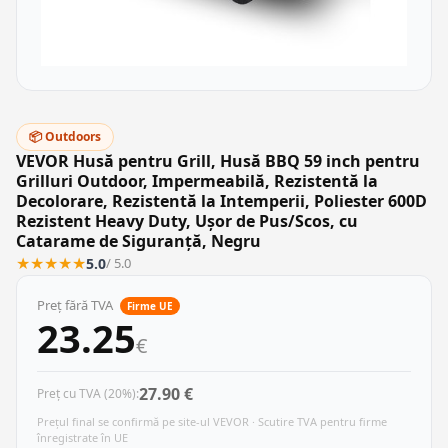
📦 Outdoors
VEVOR Husă pentru Grill, Husă BBQ 59 inch pentru
Grilluri Outdoor, Impermeabilă, Rezistentă la
Decolorare, Rezistentă la Intemperii, Poliester 600D
Rezistent Heavy Duty, Ușor de Pus/Scos, cu
Catarame de Siguranță, Negru
★
★
★
★
★
5.0
/ 5.0
Preț fără TVA
Firme UE
23.25
€
27.90 €
Preț cu TVA (20%):
Prețul final se confirmă pe site-ul VEVOR · Scutire TVA pentru firme
înregistrate în UE