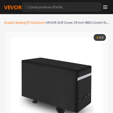
VEVOR
Acasă
›
Catalog
›
📦 Outdoors
›
VEVOR Grill Cover, 59 inch BBQ Covers fo…
★
5.0