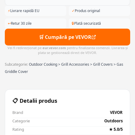
⚡
Livrare rapidă EU
✓
Produs original
↩
Retur 30 zile
🔒
Plată securizată
🛒 Cumpără pe VEVOR
Vei fi redirecționat pe
eur.vevor.com
pentru finalizarea comenzii. Livrarea și
plata se gestionează direct de VEVOR.
Subcategorie:
Outdoor Cooking > Grill Accessories > Grill Covers > Gas
Griddle Cover
📋 Detalii produs
Brand
VEVOR
Categorie
Outdoors
Rating
★ 5.0/5