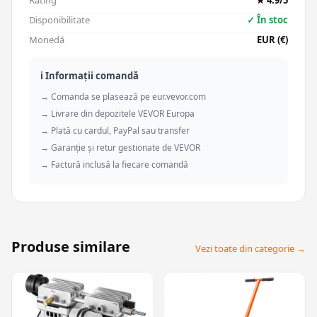
Rating
★ 4.9/5
Disponibilitate
✓ În stoc
Monedă
EUR (€)
ℹ️ Informații comandă
→ Comanda se plasează pe eur.vevor.com
→ Livrare din depozitele VEVOR Europa
→ Plată cu cardul, PayPal sau transfer
→ Garanție și retur gestionate de VEVOR
→ Factură inclusă la fiecare comandă
Produse similare
Vezi toate din categorie →