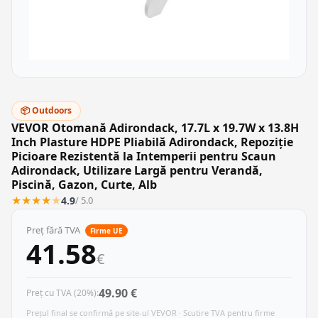
📦 Outdoors
VEVOR Otomană Adirondack, 17.7L x 19.7W x 13.8H
Inch Plasture HDPE Pliabilă Adirondack, Repoziție
Picioare Rezistentă la Intemperii pentru Scaun
Adirondack, Utilizare Largă pentru Verandă,
Piscină, Gazon, Curte, Alb
★
★
★
★
★
4.9
/ 5.0
Preț fără TVA
Firme UE
41.58
€
49.90 €
Preț cu TVA (20%):
Prețul final se confirmă pe site-ul VEVOR · Scutire TVA pentru firme