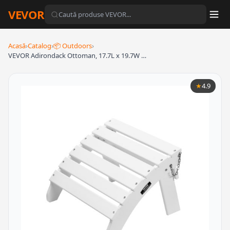
VEVOR
Acasă
›
Catalog
›
📦 Outdoors
›
VEVOR Adirondack Ottoman, 17.7L x 19.7W …
★
4.9