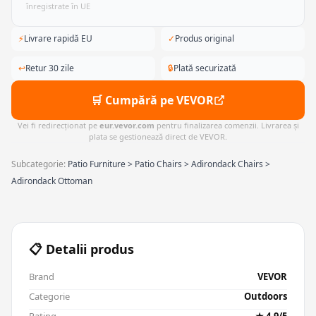
înregistrate în UE
⚡
Livrare rapidă EU
✓
Produs original
↩
Retur 30 zile
🔒
Plată securizată
🛒 Cumpără pe VEVOR
Vei fi redirecționat pe
eur.vevor.com
pentru finalizarea comenzii. Livrarea și
plata se gestionează direct de VEVOR.
Subcategorie:
Patio Furniture > Patio Chairs > Adirondack Chairs >
Adirondack Ottoman
📋 Detalii produs
Brand
VEVOR
Categorie
Outdoors