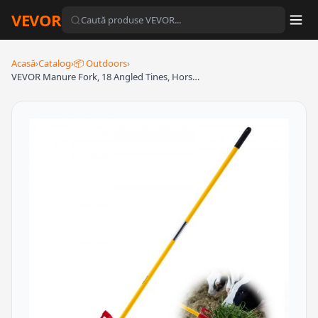
VEVOR
Acasă
›
Catalog
›
📦 Outdoors
›
VEVOR Manure Fork, 18 Angled Tines, Hors…