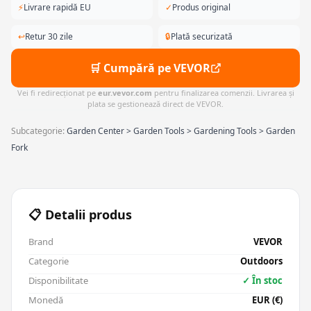
⚡
Livrare rapidă EU
✓
Produs original
↩
Retur 30 zile
🔒
Plată securizată
🛒 Cumpără pe VEVOR
Vei fi redirecționat pe
eur.vevor.com
pentru finalizarea comenzii. Livrarea și
plata se gestionează direct de VEVOR.
Subcategorie:
Garden Center > Garden Tools > Gardening Tools > Garden
Fork
📋 Detalii produs
Brand
VEVOR
Categorie
Outdoors
Disponibilitate
✓ În stoc
Monedă
EUR (€)