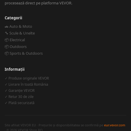
procesează direct pe platforma VEVOR.
Categorii
🚗 Auto & Moto
🔧 Scule & Unelte
📦 Electrical
📦 Outdoors
📦 Sports & Outdoors
Informații
✓ Produse originale VEVOR
✓ Livrare în toată România
✓ Garanție VEVOR
✓ Retur 30 de zile
✓ Plată securizată
Site afiliat VEVOR EU · Prețurile și disponibilitatea se confirmă pe
eur.vevor.com
· © 2026 VEVOR Shop RO