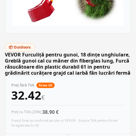
📦 Outdoors
VEVOR Furculiță pentru gunoi, 18 dințe unghiulare,
Greblă gunoi cal cu mâner din fiberglas lung, Furcă
răsucătoare din plastic durabil 61 in pentru
grădinărit curățare grajd cal iarbă fân lucrări fermă
Preț fără TVA
Firme UE
32.42
€
38.90 €
Preț cu TVA (20%):
Prețul final se confirmă pe site-ul VEVOR · Scutire TVA pentru firme
înregistrate în UE