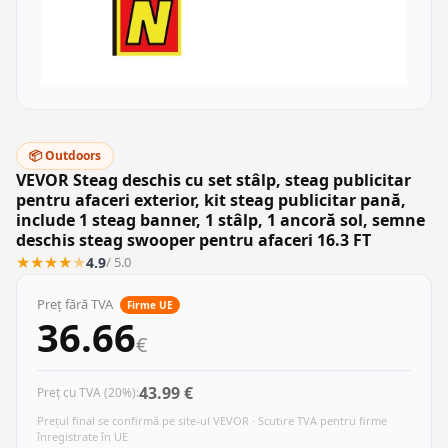
📦 Outdoors
VEVOR Steag deschis cu set stâlp, steag publicitar
pentru afaceri exterior, kit steag publicitar pană,
include 1 steag banner, 1 stâlp, 1 ancoră sol, semne
deschis steag swooper pentru afaceri 16.3 FT
★
★
★
★
★
4.9
/ 5.0
Preț fără TVA
Firme UE
36.66
€
43.99 €
Preț cu TVA (20%):
Prețul final se confirmă pe site-ul VEVOR · Scutire TVA pentru firme
înregistrate în UE