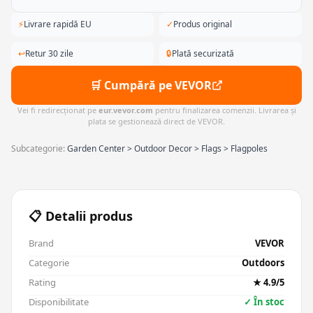
⚡
Livrare rapidă EU
✓
Produs original
↩
Retur 30 zile
🔒
Plată securizată
🛒 Cumpără pe VEVOR
Vei fi redirecționat pe
eur.vevor.com
pentru finalizarea comenzii. Livrarea și
plata se gestionează direct de VEVOR.
Subcategorie:
Garden Center > Outdoor Decor > Flags > Flagpoles
📋 Detalii produs
Brand
VEVOR
Categorie
Outdoors
Rating
★ 4.9/5
Disponibilitate
✓ În stoc