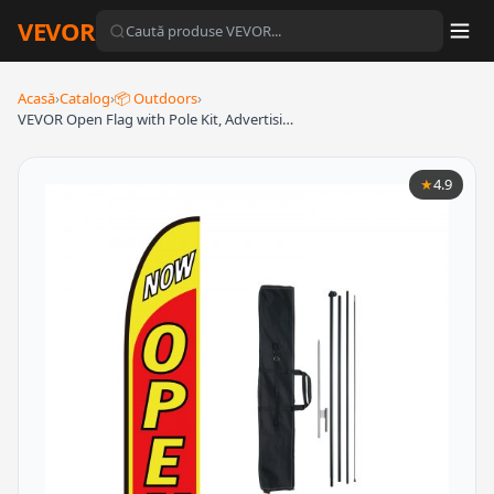
VEVOR
Acasă
›
Catalog
›
📦 Outdoors
›
VEVOR Open Flag with Pole Kit, Advertisi…
★
4.9