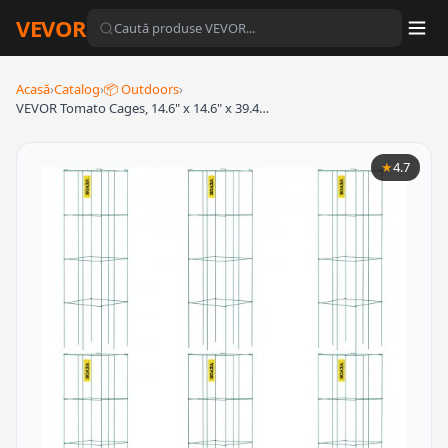
VEVOR
Acasă
›
Catalog
›
📦 Outdoors
›
VEVOR Tomato Cages, 14.6" x 14.6" x 39.4…
★
4.7