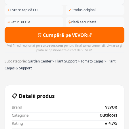
⚡
Livrare rapidă EU
✓
Produs original
↩
Retur 30 zile
🔒
Plată securizată
🛒 Cumpără pe VEVOR
Vei fi redirecționat pe
eur.vevor.com
pentru finalizarea comenzii. Livrarea și
plata se gestionează direct de VEVOR.
Subcategorie:
Garden Center > Plant Support > Tomato Cages > Plant
Cages & Support
📋 Detalii produs
Brand
VEVOR
Categorie
Outdoors
Rating
★ 4.7/5