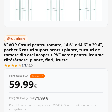
📦 Outdoors
VEVOR Coșuri pentru tomate, 14.6" x 14.6" x 39.4",
pachet 6 coșuri suport pentru plante, turnuri de
tomate din oțel acoperit PVC verde pentru legume
cățărătoare, plante, flori, fructe
★
★
★
★
★
4.7
/ 5.0
Preț fără TVA
Firme UE
59.99
€
71.99 €
Preț cu TVA (20%):
Prețul final se confirmă pe site-ul VEVOR · Scutire TVA pentru firme
înregistrate în UE