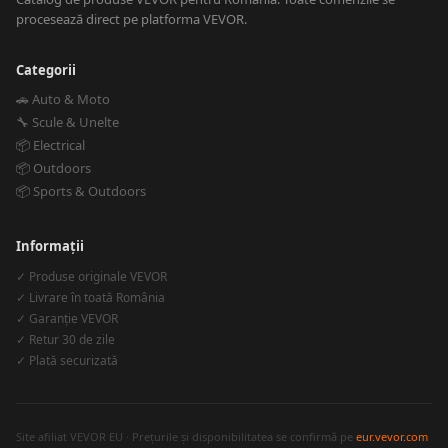
procesează direct pe platforma VEVOR.
Categorii
🚗 Auto & Moto
🔧 Scule & Unelte
📦 Electrical
📦 Outdoors
📦 Sports & Outdoors
Informații
✓ Produse originale VEVOR
✓ Livrare în toată România
✓ Garanție VEVOR
✓ Retur 30 de zile
✓ Plată securizată
Site afiliat VEVOR EU · Prețurile și disponibilitatea se confirmă pe
eur.vevor.com