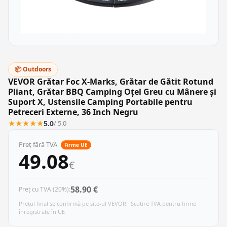
📦 Outdoors
VEVOR Grătar Foc X-Marks, Grătar de Gătit Rotund
Pliant, Grătar BBQ Camping Oțel Greu cu Mânere și
Suport X, Ustensile Camping Portabile pentru
Petreceri Externe, 36 Inch Negru
★
★
★
★
★
5.0
/ 5.0
Preț fără TVA
Firme UE
49.08
€
58.90 €
Preț cu TVA (20%):
Prețul final se confirmă pe site-ul VEVOR · Scutire TVA pentru firme
înregistrate în UE