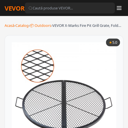
VEVOR
Acasă
›
Catalog
›
📦 Outdoors
›
VEVOR X-Marks Fire Pit Grill Grate, Fold…
★
5.0