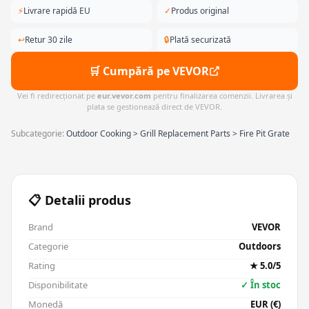
⚡
Livrare rapidă EU
✓
Produs original
↩
Retur 30 zile
🔒
Plată securizată
🛒 Cumpără pe VEVOR
Vei fi redirecționat pe
eur.vevor.com
pentru finalizarea comenzii. Livrarea și
plata se gestionează direct de VEVOR.
Subcategorie:
Outdoor Cooking > Grill Replacement Parts > Fire Pit Grate
📋 Detalii produs
Brand
VEVOR
Categorie
Outdoors
Rating
★ 5.0/5
Disponibilitate
✓ În stoc
Monedă
EUR (€)